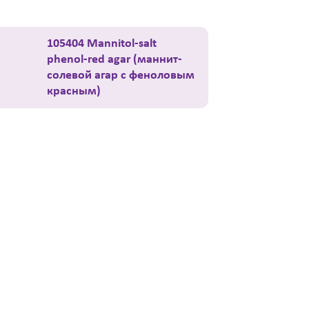
105404 Mannitol-salt
phenol-red agar (маннит-
солевой агар с феноловым
красным)