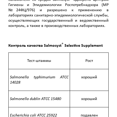
Гигиены и Эпидемиологии Роспотребнадзо­ра (МР
№24ФЦ/976) и разрешено к применению в
лабораториях санитарно-эпидемиологической службы,
осуществляющих государственный и ведомственный
контроль, а также в производствен­ных лабораториях.
®
Контроль качества Salmosyst
Selective Supplement
Тест-штаммы
Рост
Salmonella typhimurium
ATCC
хороший
14028
Salmonella
dublin
ATCC
15480
хороший
Escherichia coli
ATCC
25922
подавлен