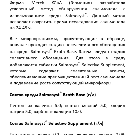
Фирма Merck KGaA (Германия)
разработала
ускоренный метод обнаружения сальмонелл с
®
использованием среды Salmosyst
. Данный метод
позволяет сократить время исследования сальмонелл
на 24-48 ч.
Все микроорганизмы, присутствующие в образце,
вначале проходят стадию неселективного обогащения
®
на среде Salmosyst
Broth Base. Затем следует стадия
селективного обогащения. Для этого в среду
®
добавляются таблетки Salmosyst
Selective Supplement,
которые содержат селективные агенты,
обеспечивающие преимущественный рост сальмонелл
и подавление роста сопутствующей микрофлоры.
®
Состав среды
Salmosyst
Broth
Base
(г/л)
Пептон из казеина 5.0; пептон мясной 5.0; хлорид
натрия 5.0; карбонат кальция 10.0.
®
Состав
Salmosyst
Selective
Supplement
(г/л)
Тетратионат калия 0.2; соли желчных кислот 0.08;