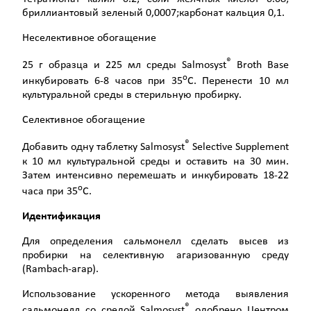
бриллиантовый зеленый 0,0007;карбонат кальция 0,1.
Неселективное обогащение
®
25 г образца и 225 мл среды Salmosyst
Broth Base
о
инкубировать 6-8 часов при 35
С. Перенести 10 мл
культуральной среды в стерильную пробирку.
Селективное обогащение
®
Добавить одну таблетку Salmosyst
Selective Supplement
к 10 мл культуральной среды и оставить на 30 мин.
Затем интенсивно перемешать и инкубировать 18-22
о
часа при 35
С.
Идентификация
Для определения сальмонелл сделать высев из
пробирки на селективную агаризованную среду
(Rambach-агар).
Использование ускоренного метода выявления
®
сальмонелл со средой Salmosyst
одобрено Центром