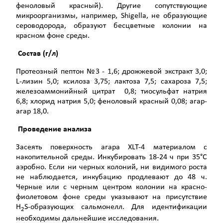
феноловый красный). Другие сопутствующие
микроорганизмы, например, Shigella, не образующие
сероводорода, образуют бесцветные колонии на
красном фоне среды.
Состав (г/л)
Протеозный пептон №3 - 1,6; дрожжевой экстракт 3,0;
L-лизин 5,0; ксилоза 3,75; лактоза 7,5; сахароза 7,5;
железоаммонийный цитрат 0,8; тиосульфат натрия
6,8; хлорид натрия 5,0; феноловый красный 0,08; агар-
агар 18,0.
Проведение анализа
Засеять поверхность агара XLT-4 материалом с
накопительной среды. Инкубировать 18-24 ч при 35°С
аэробно. Если ни черных колоний, ни видимого роста
не наблюдается, инкубацию продлевают до 48 ч.
Черные или с черным центром колонии на красно-
фиолетовом фоне среды указывают на присутствие
Н
S-образующих сальмонелл. Для идентификации
2
необходимы дальнейшие исследования.