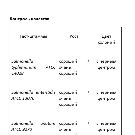
Контроль качества
Тест-штаммы
Рост
Цвет
колоний
Salmonella
хороший /
с черным
typhimurium ATCC
очень
центром
14028
хороший
Salmonella enteritidis
хороший /
с черным
ATCC 13076
очень
центром
хороший
Salmonella anatum
хороший /
с черным
ATCC 9270
очень
центром