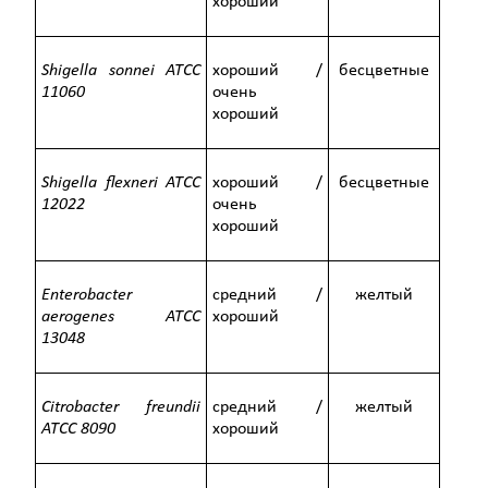
хороший
Shigella sonnei ATCC
хороший /
бесцветные
11060
очень
хороший
Shigella flexneri ATCC
хороший /
бесцветные
12022
очень
хороший
Enterobacter
средний /
желтый
aerogenes ATCC
хороший
13048
Citrobacter freundii
средний /
желтый
ATCC 8090
хороший