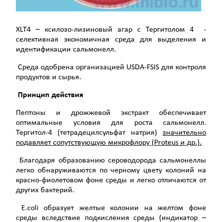
XLT4 – ксилозо-лизиновый агар с Тергитолом 4 -
селективная экономич­ная среда для выделения и
идентификации сальмонелл.
Среда одобрена организацией USDA-FSIS для контроля
продуктов и сырья.
Принцип действия
Пептоны и дрожжевой экстракт обеспечивает
оптимальные условия для роста сальмонелл.
Тергитол-4 (тетрадецил­сульфат натрия)
значительно
подавляет сопутствую­щую микрофлору (
Proteus
и др.).
Благодаря образованию сероводо­рода сальмонеллы
легко обнаружива­ются по черному цвету колоний на
красно-фиолетовом фоне среды и легко отличаются от
других бактерий.
E.coli образует желтые колонии на желтом фоне
среды вследствие подкисления среды (индикатор –