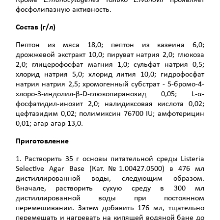
фосфолипазную активность.
Состав (г/л)
Пептон из мяса 18,0; пептон из казеина 6,0;
дрожжевой экстракт 10,0; пируват натрия 2,0; глюкоза
2,0; глицерофосфат магния 1,0; сульфат натрия 0,5;
хлорид натрия 5,0; хлорид лития 10,0; гидрофосфат
натрия натрия 2,5; хромогенный субстрат - 5-бромо-4-
хлоро-3-индолил-β-D-глюкопира­нозид 0,05; L-α-
фосфатидил-инозит 2,0; налидиксовая кислота 0,02;
цефтазидим 0,02; полимиксин 76700 IU; амфотерицин
0,01; агар-агар 13,0.
Приготовление
1. Растворить 35 г основы питательной среды Listeria
Selective Agar Base (Кат.№1.00427.0500) в 476 мл
дистиллированной воды, следующим образом.
Вначале, растворить сухую среду в 300 мл
дистиллированной воды при постоянном
перемешивании. Затем добавить 176 мл, тщательно
перемешать и нагревать на кипящей водяной бане до