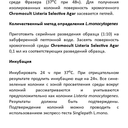
о
среде Фразера (37
С при 48ч). Для получения
изолированных колоний поверхность хромогенного
Chromocult
Listeria
Selective
Agar
засевается петлей.
Количественный метод определения
L
.
monocytogenes
Приготовить серийные разведения образца (1:10) на
забуференной пептонной воде. Засеять поверхность
хромогенной среды
Chromocult
Listeria
Selective
Agar
0,1 мл из соответствующих разведений образца.
Инкубация
о
Инкубировать 24 ч при 37
С. При отрицательном
результате продлить инкубацию еще на 24ч. Все сине-
зеленые колонии с зоной просветления среды вокруг
колоний рассматриваются и учитываются
предположительно как колонии
Listeria
monocytogenes
.
Результаты должны быть подтверждены.
Подтверждение колоний можно проводить с
использованием экспресс-теста Singlepath L.mono.