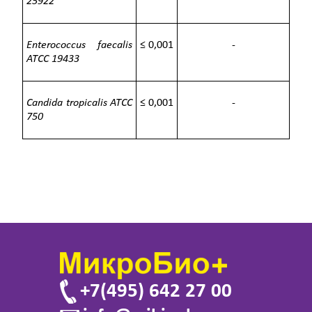
25922
Enterococcus faecalis
≤ 0,001
-
ATCC
1
9433
Candida tropicalis
ATCC
≤ 0,001
-
750
+7(495) 642 27 00