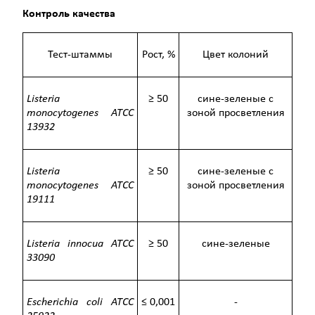
Контроль качества
Тест-штаммы
Рост, %
Цвет колоний
Listeria
≥ 50
cине-зеленые с
monocytogenes
ATCC
зоной просветления
13932
Listeria
≥ 50
cине-зеленые с
monocytogenes
ATCC
зоной просветления
19111
Listeria innocua
ATCC
≥ 50
cине-зеленые
33090
Escherichia coli
ATCC
≤ 0,001
-