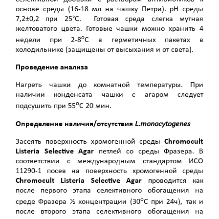
основе среды (16-18 мл на чашку Петри). рН среды
7,2±0,2 при 25°С. Готовая среда слегка мутная
желтоватого цвета. Готовые чашки можно хранить 4
о
недели при 2-8
С в герметичных пакетах в
холодильнике (защищены от высыхания и от света).
Проведение анализа
Нагреть чашки до комнатной температуры. При
наличии конденсата чашки с агаром следует
о
подсушить при 55
С 20 мин.
Определение наличия/отсутствия
L
.
monocytogenes
Засеять поверхность хромогенной среды
Chromocult
Listeria
Selective
Agar
петлей со среды Фразера. В
соответствии с международным стандартом ИСО
11290-1 посев на поверхность хромогенной среды
Chromocult
Listeria
Selective
Agar
проводится как
после первого этапа селективного обогащения на
о
среде Фразера ½ концентрации (30
С при 24ч), так и
после второго этапа селективного обогащения на