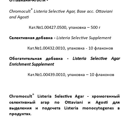
Оттавиани-Агости -
®
Chromocult
Listeria
Selective
Agar
,
Base
acc
.
Ottaviani
and
Agosti
Кат.№1.00427.0500, упаковка – 500 г
Селективная добавка
-
Listeria
Selective
Supplement
Кат.№1.00432.0010, упаковка - 10 флаконов
Обогатительная добавка
-
Listeria
Selective
Agar
Enrichment
Supplement
Кат.№1.00439.0010, упаковка – 10 флаконов
®
Chromocult
Listeria
Selective
Agar
- хромогенный
селективный агар по
Ottaviani
и
Agosti
для
выделения и подсчета
Listeria
monocytogenes
в
продуктах.