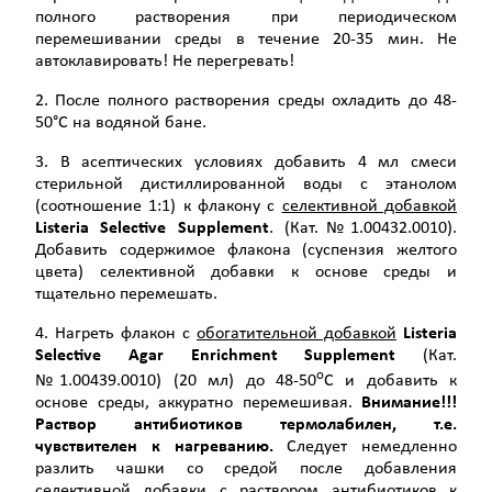
полного растворения при периодическом
перемешивании среды в течение 20-35 мин. Не
автоклавировать! Не перегревать!
2. После полного растворения среды охладить до 48-
50°С на водяной бане.
3. В асептических условиях добавить 4 мл смеси
стерильной дистиллированной воды с этанолом
(соотношение 1:1) к флакону с
селективной добавкой
Listeria
Selective
Supplement
. (Кат.№1.00432.0010).
Добавить содержимое флакона (суспензия желтого
цвета) селективной добавки к основе среды и
тщательно перемешать.
4. Нагреть флакон с
обогатительной добавкой
Listeria
Selective
Agar
Enrichment
Supplement
(Кат.
о
№1.00439.0010) (20 мл) до 48-50
С и добавить к
основе среды, аккуратно перемешивая.
Внимание!!!
Раствор антибиотиков термолабилен, т.е.
чувствителен к нагреванию.
Следует немедленно
разлить чашки со средой после добавления
селективной добавки с раствором антибиотиков к