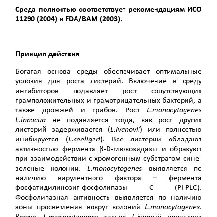
Среда полностью соответствует рекомендациям ИСО
11290 (2004) и
FDA
/
BAM
(2003).
Принцип действия
Богатая основа среды обеспечивает оптимальные
условия для роста листерий. Включение в среду
ингибиторов подавляет рост сопутствующих
грамположительных и грамотрицательных бактерий, а
также дрожжей и грибов. Рост
L
.
monocytogenes
L
.
innocua
не подавляется тогда, как рост других
листерий задерживается (
L
.
ivanovii
) или полностью
инибируется (
L
.
seeligeri
). Все листерии обладают
активностью фермента β-D-глюкозидазы и образуют
при взаимодействии с хромогенным субстратом сине-
зеленые колонии.
L
.
monocytogenes
выявляется по
наличию вирулентного фактора – фермента
фосфатидилинозит-фосфолипазы С (PI-PLC).
Фосфолипазная активность выявляется по наличию
зоны просветления вокруг колоний
L
.
monocytogenes
.
Кроме
L
.
monocytogenes
только
L
.
ivanovii
проявляет