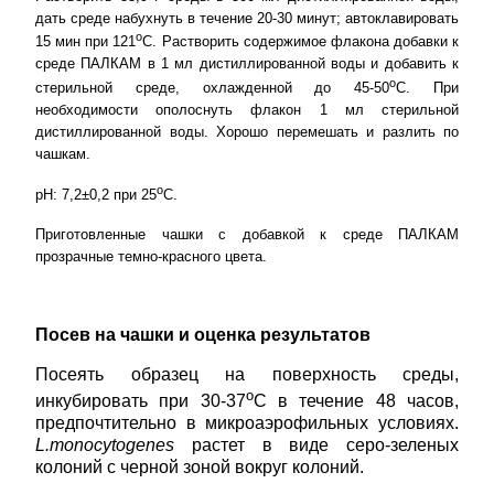
дать среде набухнуть в течение 20-30 минут; автоклавировать
о
15 мин при 121
С. Растворить содержимое флакона добавки к
среде ПАЛКАМ в 1 мл дистиллированной воды и добавить к
о
стерильной среде, охлажденной до 45-50
С. При
необходимости ополоснуть флакон 1 мл стерильной
дистиллированной воды. Хорошо перемешать и разлить по
чашкам.
о
рН: 7,2±0,2 при 25
С.
Приготовленные чашки с добавкой к среде ПАЛКАМ
прозрачные темно-красного цвета.
Посев на чашки и оценка результатов
Посеять образец на поверхность среды,
о
инкубировать при 30-37
С в течение 48 часов,
предпочтительно в микроаэрофильных условиях.
L
.
monocytogenes
растет в виде серо-зеленых
колоний с черной зоной вокруг колоний.