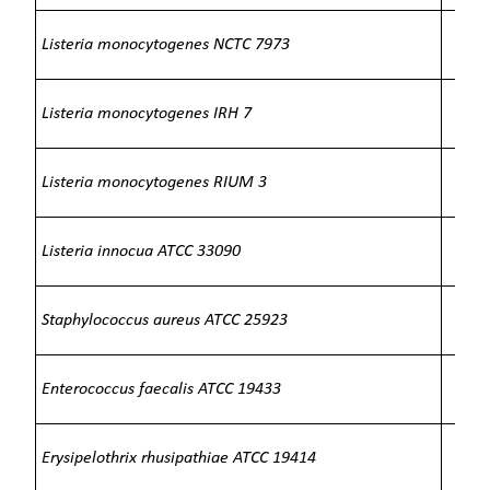
Listeria monocytogenes NCTC 7973
Listeria monocytogenes IRH 7
Listeria monocytogenes RIUM 3
Listeria innocua ATCC 33090
Staphylococcus aureus ATCC 25923
о
Enterococcus faecalis ATCC 19433
о
Erysipelothrix rhusipathiae ATCC 19414
о