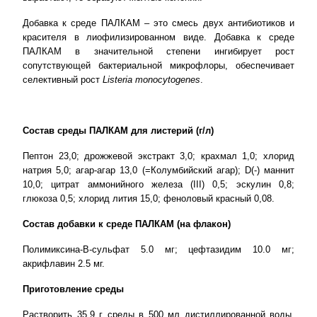
Добавка к среде ПАЛКАМ – это смесь двух антибиотиков и
красителя в лиофилизированном виде. Добавка к среде
ПАЛКАМ в значительной степени ингибирует рост
сопутствующей бактериальной микрофлоры, обеспечивает
селективный рост
Listeria
monocytogenes
.
Состав среды ПАЛКАМ для листерий (г/л)
Пептон 23,0; дрожжевой экстракт 3,0; крахмал 1,0; хлорид
натрия 5,0; агар-агар 13,0 (=Колумбийский агар); D(-) маннит
10,0; цитрат аммонийного железа (III) 0,5; эскулин 0,8;
глюкоза 0,5; хлорид лития 15,0; феноловый красный 0,08.
Состав добавки к среде ПАЛКАМ (на флакон)
Полимиксина-В-сульфат 5.0 мг; цефтазидим 10.0 мг;
акрифлавин 2.5 мг.
Приготовление среды
Растворить 35,9 г среды в 500 мл дистиллированной воды,