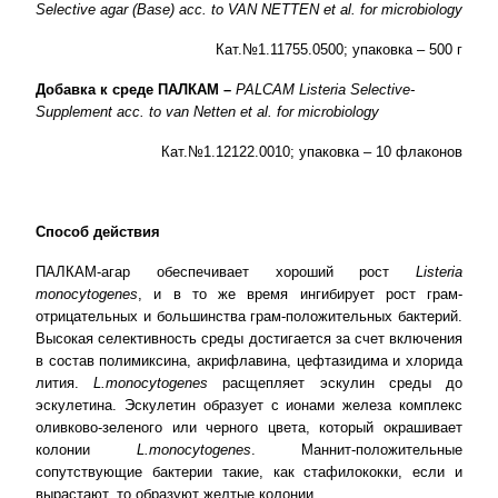
Selective
agar
(
Base
)
acc
.
to
VAN
NETTEN
et
al
.
for
microbiology
Кат.№1.11755.0500; упаковка – 500 г
Добавка к среде ПАЛКАМ –
PALCAM
Listeria
Selective
-
Supplement
acc
.
to
van
Netten
et
al
.
for
microbiology
Кат.№1.12122.0010; упаковка – 10 флаконов
Способ действия
ПАЛКАМ-агар обеспечивает хороший рост
Listeria
monocytogenes
, и в то же время ингибирует рост грам-
отрицательных и большинства грам-положительных бактерий.
Высокая селективность среды достигается за счет включения
в состав полимиксина, акрифлавина, цефтазидима и хлорида
лития.
L
.
monocytogenes
расщепляет эскулин среды до
эскулетина. Эскулетин образует с ионами железа комплекс
оливково-зеленого или черного цвета, который окрашивает
колонии
L
.
monocytogenes
. Маннит-положительные
сопутствующие бактерии такие, как стафилококки, если и
вырастают, то образуют желтые колонии.