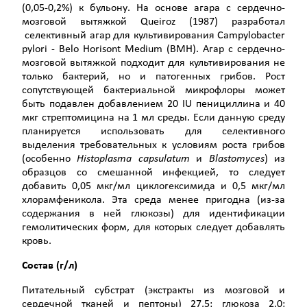
(0,05-0,2%) к бульону. На основе агара с сердечно-
мозговой вытяжкой Queiroz (1987) разработал
селективный агар для культивирования Campylobacter
pylori - Belo Horisont Medium (BMН). Агар с сердечно-
мозговой вытяжкой подходит для культивирования не
только бактерий, но и патогенных грибов. Рост
сопутствующей бактериальной микрофлоры может
быть подавлен добавлением 20 IU пенициллина и 40
мкг стрептомицина на 1 мл среды. Если данную среду
планируется использовать для селективного
выделения требовательных к условиям роста грибов
(особенно
Histoplasma
capsulatum
и
Blastomyces
) из
образцов со смешанной инфекцией, то следует
добавить 0,05 мкг/мл циклогексимида и 0,5 мкг/мл
хлорамфеникола. Эта среда менее пригодна (из-за
содержания в ней глюкозы) для идентификации
гемолитических форм, для которых следует добавлять
кровь.
Состав (г/л)
Питательный субстрат (экстракты из мозговой и
сердечной тканей и пептоны) 27,5; глюкоза 2,0;