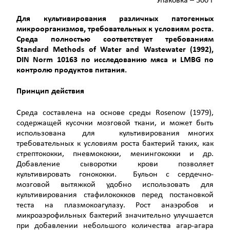
Упаковка – 500 г
Для культивирования различных патогенных
микроорганизмов, требовательных к условиям роста.
Среда полностью соответствует требованиям
Standard
Methods
of
Water
and
Wastewater
(1992),
DIN
Norm
10163 по исследованию мяса и
LMBG
по
контролю продуктов питания.
Принцип действия
Среда составлена на основе среды Rosenow (1979),
содержащей кусочки мозговой ткани, и может быть
использована для культивирования многих
требовательных к условиям роста бактерий таких, как
стрептококки, пневмококки, менингококки и др.
Добавление сыворотки крови позволяет
культивировать гонококки. Бульон с сердечно-
мозговой вытяжкой удобно использовать для
культивирования стафилококков перед постановкой
теста на плазмокоагулазу. Рост анаэробов и
микроаэрофильных бактерий значительно улучшается
при добавлении небольшого количества агар-агара