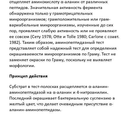
отщепляет аминокислоту α-аланин от различных
пептидов. Значительная активность фермента
обнаружена только у грамотрицательных
микроорганизмов; грамположительные или грам-
вариабельные микроорганизмы, изученные до сих
пор, проявляют слабую активность или не проявляют
ее совсем (Сету 1978; Otte и Tolle 1980; Carlone с соавт.
1982). Таким образом, аминопептидазный тест
представляет со­бой надежный тест для определения
окрашиваемости микроорганизмов по Граму. Тест не
заменяет окраски по Граму, поскольку не выявляет
морфологии.
Принцип действия
Субстрат в тест-полосках расщепляется α-аланин-
аминопептидазой на α-аланин и 4-нитроанилин.
Последний окрашивает бактериальную суспензию в
желтый цвет, что делает очевидным присутствие α-
аланин-аминопептидазы.