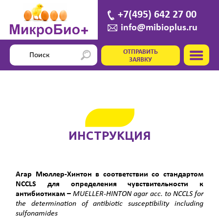
+7(495) 642 27 00
info@mibioplus.ru
ОТПРАВИТЬ
ЗАЯВКУ
ИНСТРУКЦИЯ
Агар Мюллер-Хинтон в соответствии со стандартом
NCCLS
для определения чувствительности к
антибиотикам –
MUELLER
-
HINTON
agar
acc
.
to
NCCLS
for
the
determination
of
antibiotic
susceptibility
including
sulfonamides