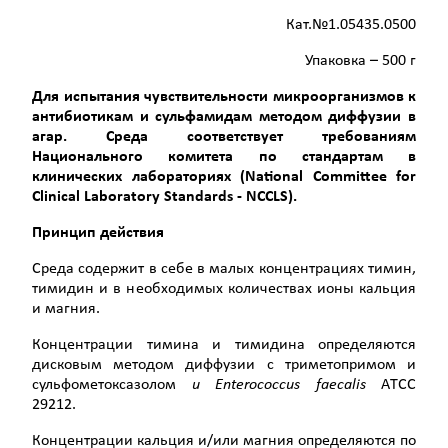
Кат.№1.05435.0500
Упаковка – 500 г
Для испытания чувствительности микроорганизмов к
антибиотикам и сульфамидам методом диффузии в
агар. Среда соответствует требованиям
Национального комитета по стандартам в
клинических лабораториях (
National
Committee
for
Clinical
Laboratory
Standards
-
NCCLS
).
Принцип действия
Среда содержит в себе в малых концентрациях тимин,
тимидин и в необходимых количествах ионы кальция
и магния.
Концентрации тимина и тимидина определяются
дисковым методом диффузии с триметопримом и
сульфометоксазолом
и
Enterococcus
faecalis
АTCC
29212.
Концентрации кальция и/или магния определяются по