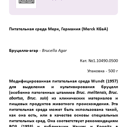
Питательная среда Мерк, Германия (Merck KGaA)
Бруцелла-агар
-
Brucella Agar
Кат. №1.10490.0500
Упаковка - 500 г
Модифицированная питательная среда
Wundt
(1957)
для выделения и культивирования бруцелл
(особенно патогенных штаммов
Bruc
.
melitensis
,
Bruc
.
abortus
,
Bruc
.
suis
) из клинических материалов и
пищевых продуктов животного происхождения. Эта
питательная среда может быть использована такой,
как она есть, или в качестве основы специальных
питательных сред. Она соответствует рекомендациям
ВОЗ (1953) и публикации
Hauser
и
Koonitz
в