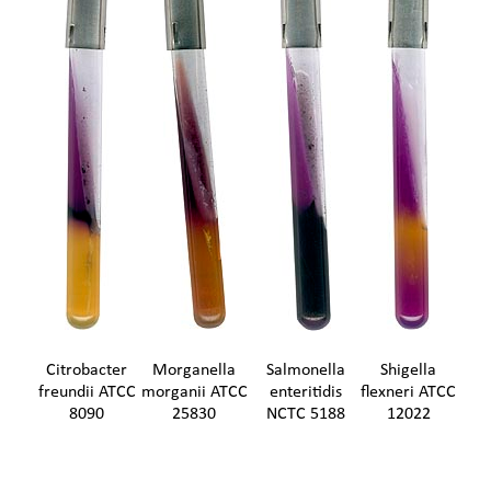
Citrobacter
Morganella
Salmonella
Shigella
freundii ATCC
morganii ATCC
enteritidis
flexneri ATCC
8090
25830
NCTC 5188
12022