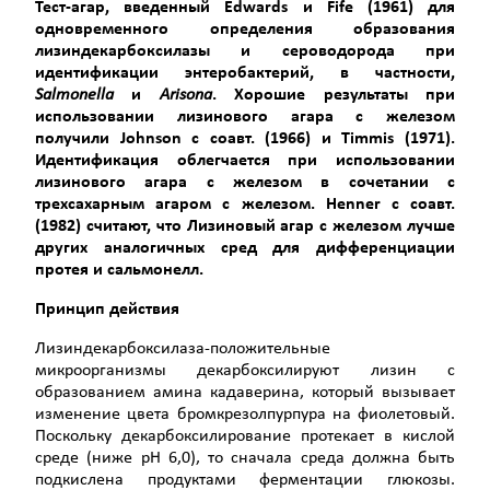
Тест-агар, введенный
Edwards
и
Fife
(1961) для
одновременного определения образования
лизиндекарбоксилазы и сероводорода при
идентификации энтеробактерий, в частности,
Salmonella
и
Arisona
. Хорошие результаты при
использовании лизинового агара с железом
получили
Johnson
с соавт. (1966) и
Timmis
(1971).
Идентификация облегчается при использовании
лизинового агара с железом в сочетании с
трехсахарным агаром с железом.
Henner
с соавт.
(1982) считают, что Лизиновый агар с железом лучше
других аналогичных сред для дифференциации
протея и сальмонелл.
Принцип действия
Лизиндекарбоксилаза-положительные
микроорганизмы декарбоксилируют лизин с
образованием амина кадаверина, который вызывает
изменение цвета бромкрезолпурпура на фиолетовый.
Поскольку декарбоксилирование протекает в кислой
среде (ниже рH 6,0), то сначала среда должна быть
подкислена продуктами ферментации глюкозы.