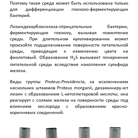
Поэтому такая среда может быть использована только
для дифференциации глюкозо-ферментирующих
бактерий.
Лизиндекарбоксилаза-отрицательные бактерии,
ферментирующие глюкозу, вызывая пожелтение
среды. При длительном культивировании может
произойти подщелачивание поверхности питательной
среды, приводящее к изменению цвета на
фиолетовый. Образование H
S вызывает почернение
2
питательной среды вследствие накопления сульфида
железа.
Виды группы
Proteus
-
Providencia
, за исключением
нескольких штаммов Proteus morganii, дезаминиру-ют
лизин с образованием L-кетоглютаровой кислоты; она
реагирует с солями железа на поверхности среды под
влиянием кислорода с образованием красно-
коричневых соединений.