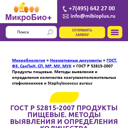
+7(495) 642 27 00
info@mibioplus.ru
ОТПРАВИТЬ
ЗАЯВКУ
Микробиология
»
Нормативные документы
»
ГОСТ,
ФЗ, СанПиН, СП, МР, МУ, МУК
»
ГОСТ Р 52815-2007
Продукты пищевые. Методы выявления и
определения количества коагулазоположительных
стафилококков и Staphylococcus aureus
ГОСТ Р 52815-2007 ПРОДУКТЫ
ПИЩЕВЫЕ. МЕТОДЫ
ВЫЯВЛЕНИЯ И ОПРЕДЕЛЕНИЯ