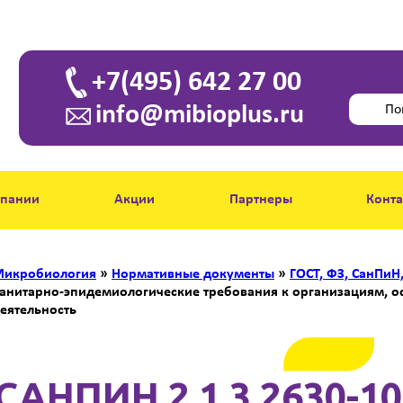
+7(495) 642 27 00
info@mibioplus.ru
мпании
Акции
Партнеры
Конт
икробиология
»
Нормативные документы
»
ГОСТ, ФЗ, СанПиН
анитарно-эпидемиологические требования к организациям,
еятельность
САНПИН 2.1.3.2630-