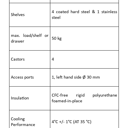
4 coated hard steel & 1 stainless
Shelves
steel
max. load/shelf or
50 kg
drawer
Castors
4
Access ports
1, left hand side Ø 30 mm
CFC-free rigid polyurethane
Insulation
foamed-in-place
Cooling
4°C +/- 1°C (AT 35 °C)
Performance