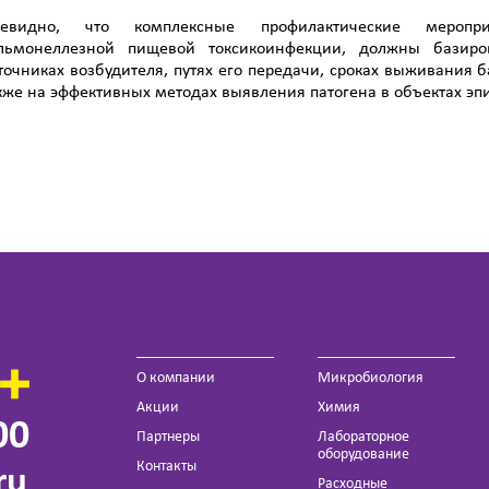
евидно, что комплексные профилактические меропри
льмонеллезной пищевой токсикоинфекции, должны базиро
точниках возбудителя, путях его передачи, сроках выживания б
кже на эффективных методах выявления патогена в объектах эпи
О компании
Микробиология
Акции
Химия
00
Партнеры
Лабораторное
оборудование
Контакты
ru
Расходные