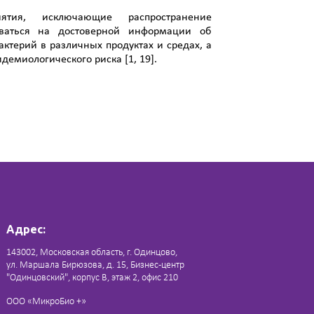
ятия, исключающие распространение
ваться на достоверной информации об
актерий в различных продуктах и средах, а
демиологического риска [1, 19].
Адрес:
143002, Московская область, г. Одинцово,
ул. Маршала Бирюзова, д. 15, Бизнес-центр
"Одинцовский", корпус В, этаж 2, офис 210
ООО «МикроБио +»