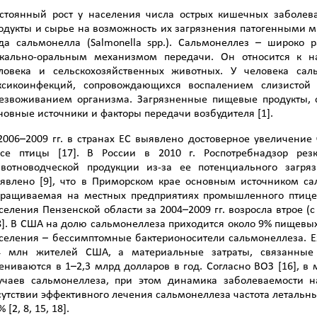
стоянный рост у населения числа острых кишечных заболев
одукты и сырье на возможность их загрязнения патогенными м
да сальмонелла (Salmonella spp.). Сальмонеллез – широко 
кально-оральным механизмом передачи. Он относится к 
ловека и сельскохозяйственных животных. У человека са
ксикоинфекций, сопровождающихся воспалением слизистой 
езвоживанием организма. Загрязненные пищевые продукты, с
новные источники и факторы передачи возбудителя [1].
2006–2009 гг. в странах ЕС выявлено достоверное увеличение
се птицы [17]. В России в 2010 г. Роспотребнадзор рез
вотноводческой продукции из-за ее потенциального загряз
явлено [9], что в Приморском крае основным источником са
ращиваемая на местных предприятиях промышленного птицев
селения Пензенской области за 2004–2009 гг. возросла втрое (с 
8]. В США на долю сальмонеллеза приходится около 9% пищевых
селения – бессимптомные бактерионосители сальмонеллеза. Еж
4 млн жителей США, а материальные затраты, связанные 
ениваются в 1–2,3 млрд долларов в год. Согласно ВОЗ [16], в
учаев сальмонеллеза, при этом динамика заболеваемости н
сутствии эффективного лечения сальмонеллеза частота летальных
 [2, 8, 15, 18].