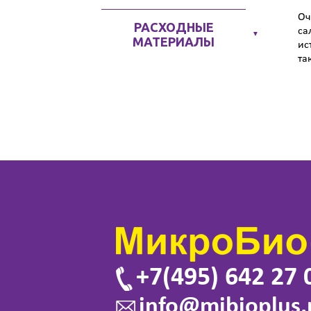
Оч
РАСХОДНЫЕ
са
▼
МАТЕРИАЛЫ
ис
та
+7(495) 642 27 
info@mibioplus.