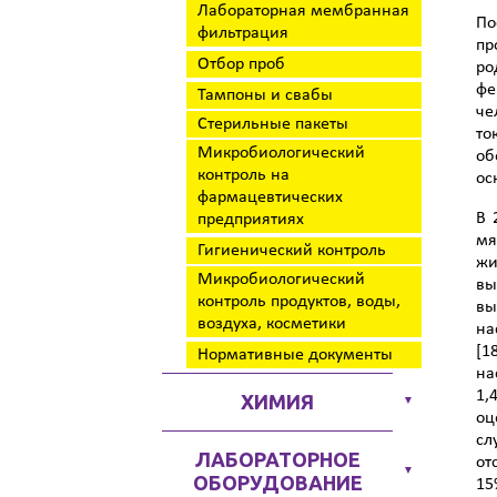
Лабораторная мембранная
По
фильтрация
пр
Отбор проб
ро
фе
Тампоны и свабы
че
Стерильные пакеты
то
Микробиологический
об
контроль на
ос
фармацевтических
В 
предприятиях
мя
Гигиенический контроль
жи
Микробиологический
вы
контроль продуктов, воды,
вы
воздуха, косметики
на
[1
Нормативные документы
на
1,
ХИМИЯ
▼
оц
сл
ЛАБОРАТОРНОЕ
от
▼
ОБОРУДОВАНИЕ
15%