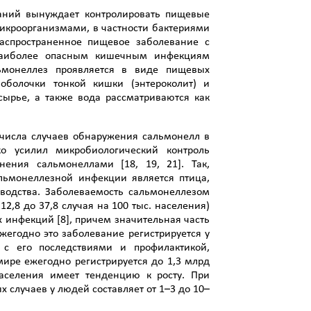
аний вынуждает контролировать пищевые
икроорганизмами, в частности бактериями
распространенное пищевое заболевание с
наиболее опасным кишечным инфекциям
льмонеллез проявляется в виде пищевых
оболочки тонкой кишки (энтероколит) и
ырье, а также вода рассматриваются как
 числа случаев обнаружения сальмонелл в
ко усилил микробиологический контроль
нения сальмонеллами [18, 19, 21]. Так,
льмонеллезной инфекции является птица,
одства. Заболеваемость сальмонеллезом
12,8 до 37,8 случая на 100 тыс. населения)
 инфекций [8], причем значительная часть
егодно это заболевание регистрируется у
с его последствиями и профилактикой,
 мире ежегодно регистрируется до 1,3 млрд
аселения имеет тенденцию к росту. При
 случаев у людей составляет от 1–3 до 10–