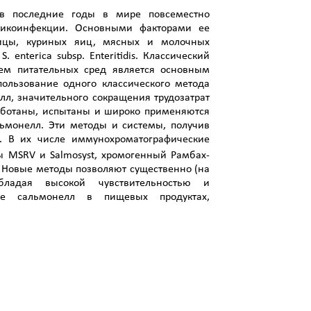
 в последние годы в мире повсеместно
сикоинфекции. Основными факторами ее
тицы, куриных яиц, мясных и молочных
 enterica subsp. Enteritidis. Классический
ием питательных сред является основным
ользование одного классического метода
л, значительного сокращения трудозатрат
работаны, испытаны и широко применяются
ьмонелл. Эти методы и системы, получив
и. В их числе иммунохроматографические
ы MSRV и Salmosyst, хромогенный Рамбах-
р. Новые методы позволяют существенно (на
бладая высокой чувствительностью и
ие сальмонелл в пищевых продуктах,