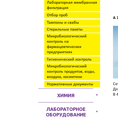
Лабораторная мембранная
фильтрация
Отбор проб
A 
Тампоны и свабы
Стерильные пакеты
Микробиологический
контроль на
фармацевтических
предприятиях
Гигиенический контроль
Микробиологический
контроль продуктов, воды,
воздуха, косметики
Се
Нормативные документы
Дл
В 
ХИМИЯ
▼
ЛАБОРАТОРНОЕ
▼
ОБОРУДОВАНИЕ