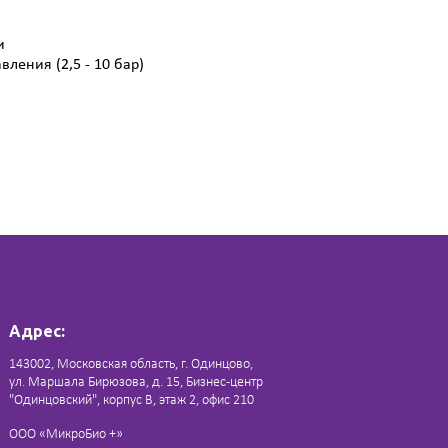
и
ления (2,5 - 10 бар)
Адрес:
143002, Московская область, г. Одинцово,
ул. Маршала Бирюзова, д. 15, Бизнес-центр
"Одинцовский", корпус В, этаж 2, офис 210
ООО «МикроБио +»