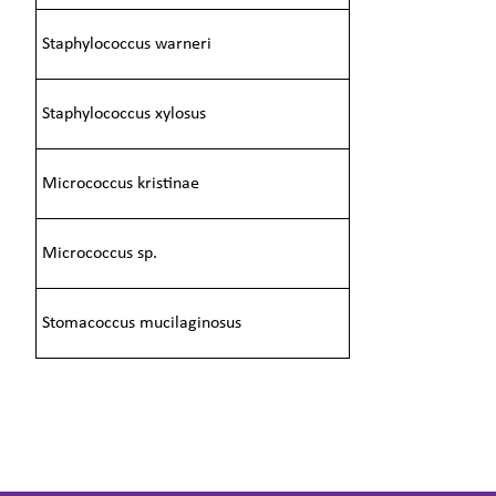
Staphylococcus warneri
Staphylococcus xylosus
Micrococcus kristinae
Micrococcus sp.
Stomacoccus mucilaginosus