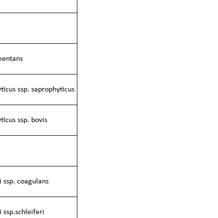
mentans
ticus ssp. saprophyticus
icus ssp. bovis
i ssp. coagulans
 ssp.schleiferi