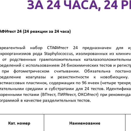
ЗА 24 ЧАСА, 24
АФИтест 24 (24 реакции за 24 часа)
зреагентный набор СТАФИтест 24 предназначен для и
кроорганизмов рода Staphylococcus, изолированных из клини
 от родственных грамположительных каталазоположительны
ределений с использованием 24 биохимических тестов и регистр
при фотометрическом считывании. Обязательна постанов
ределение коагулазы и резистентности к новобиоцину
астмассовых пластинок, содержащих по 96 ячеек (четыре трехр
тательными средами и субстратами для 24 тестов. Идентифик
коренными тестами (ВПтест, ПИРАтест, ОКСИтест) при рекомен
ограммой в качестве разделительных тестов.
Кат. номер
Наименование