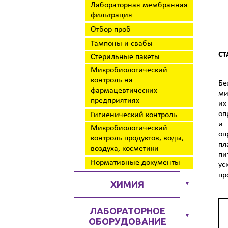
Лабораторная мембранная
фильтрация
Отбор проб
Тампоны и свабы
СТ
Стерильные пакеты
Микробиологический
контроль на
Бе
фармацевтических
ми
предприятиях
их
оп
Гигиенический контроль
и 
Микробиологический
оп
контроль продуктов, воды,
пл
воздуха, косметики
пи
Нормативные документы
ус
пр
ХИМИЯ
▼
ЛАБОРАТОРНОЕ
▼
ОБОРУДОВАНИЕ