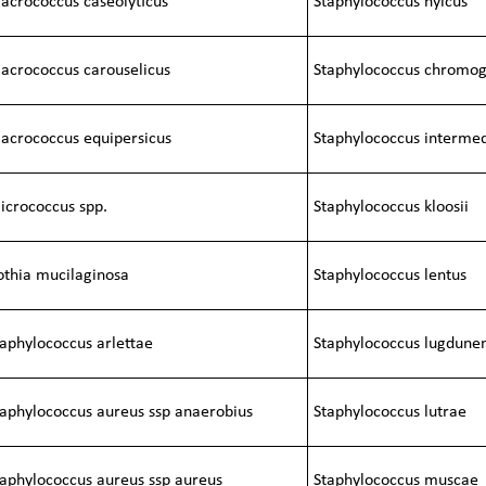
acrococcus caseolyticus
Staphylococcus hyicus
acrococcus carouselicus
Staphylococcus chromo
acrococcus equipersicus
Staphylococcus interme
icrococcus spp.
Staphylococcus kloosii
othia mucilaginosa
Staphylococcus lentus
taphylococcus arlettae
Staphylococcus lugdunen
taphylococcus aureus ssp anaerobius
Staphylococcus lutrae
taphylococcus aureus ssp aureus
Staphylococcus muscae