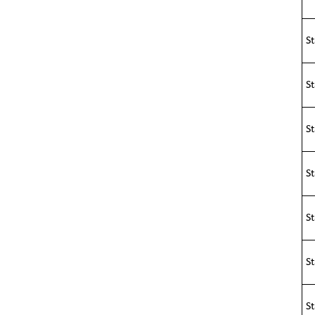
S
St
St
S
S
St
S