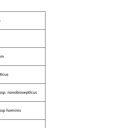
m
rum
ticus
ssp. novobiosepticus
ssp hominis