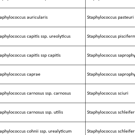
taphylococcus auricularis
Staphylococcus pasteuri
aphylococcus capitis ssp. ureolyticus
Staphylococcus piscifer
aphylococcus capitis ssp capitis
Staphylococcus saprophy
taphylococcus caprae
Staphylococcus saprophyt
taphylococcus carnosus ssp. carnosus
Staphylococcus sciuri
aphylococcus carnosus ssp. utilis
Staphylococcus schleifer
taphylococcus cohnii ssp. urealyticum
Staphylococcus schleiferi