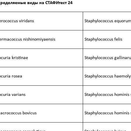
ределяемые виды на СТАФИтест 24
erococcus viridans
Staphylococcus equoru
ermacoccus nishinomiyaensis
Staphylococcus felis
curia kristinae
Staphylococcus gallina
ocuria rosea
Staphylococcus haemoly
ocuria varians
Staphylococcus hominis 
acrococcus bovicus
Staphylococcus hominis 