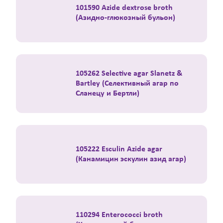
101590 Azide dextrose broth
(Азидно-глюкозный бульон)
105262 Selective agar Slanetz &
Bartley (Селективный агар по
Сланецу и Бертли)
105222 Esculin Azide agar
(Канамицин эскулин азид агар)
110294 Enterococci broth