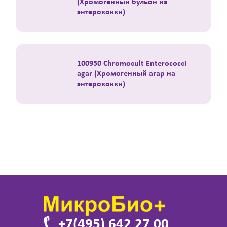
(Хромогенный бульон на
энтерококки)
100950 Chromocult Enterococci
agar (Хромогенный агар на
энтерококки)
+7(495) 642 27 00