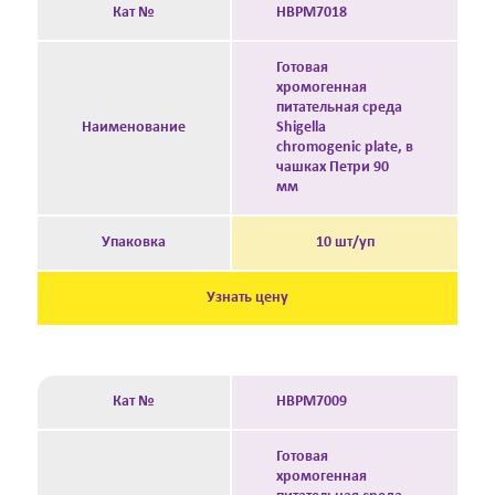
Кат №
HBPM7018
Готовая
хромогенная
питательная среда
Наименование
Shigella
chromogenic plate, в
чашках Петри 90
мм
Упаковка
10 шт/уп
Узнать цену
Кат №
HBPM7009
Готовая
хромогенная