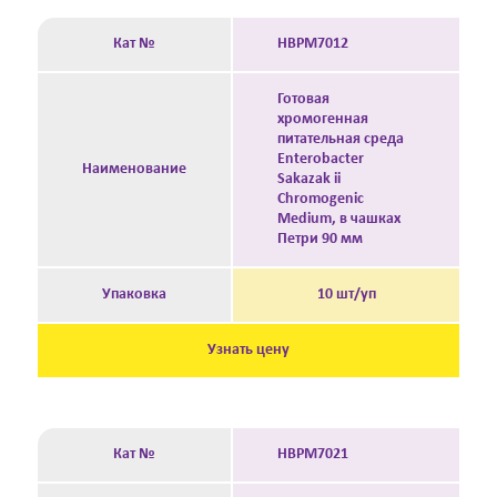
Кат №
HBPM7012
Готовая
хромогенная
питательная среда
Enterobacter
Наименование
Sakazak ii
Chromogenic
Medium, в чашках
Петри 90 мм
Упаковка
10 шт/уп
Узнать цену
Кат №
HBPM7021