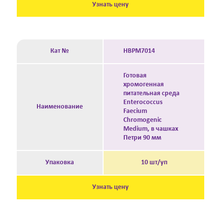
Узнать цену
Кат №
HBPM7014
Готовая
хромогенная
питательная среда
Enterococcus
Наименование
Faecium
Chromogenic
Medium, в чашках
Петри 90 мм
Упаковка
10 шт/уп
Узнать цену