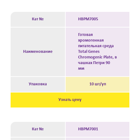
Кат №
HBPM7005
Готовая
хромогенная
питательная среда
Наименование
Total Genes
Chromogenic Plate, в
чашках Петри 90
мм
Упаковка
10 шт/уп
Узнать цену
Кат №
HBPM7001