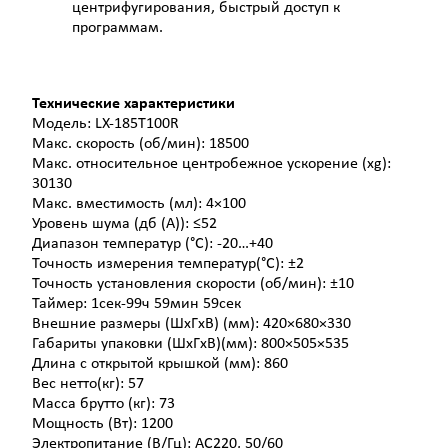
центрифугирования, быстрый доступ к
программам.
Технические характеристики
Модель: LX-185T100R
Макс. скорость (об/мин): 18500
Макс. относительное центробежное ускорение (xg):
30130
Макс. вместимость (мл): 4×100
Уровень шума (дб (А)): ≤52
Диапазон температур (°C): -20…+40
Точность измерения температур(°C): ±2
Точность установления скорости (об/мин): ±10
Таймер: 1сек-99ч 59мин 59сек
Внешние размеры (ШxГxВ) (мм): 420×680×330
Габариты упаковки (ШxГxВ)(мм): 800×505×535
Длина с открытой крышкой (мм): 860
Вес нетто(кг): 57
Масса брутто (кг): 73
Мощность (Вт): 1200
Электропитание (В/Гц): AC220, 50/60