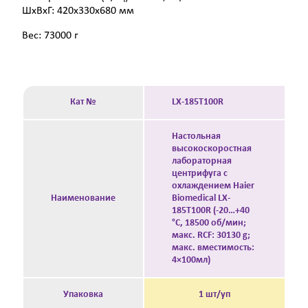
ШxВxГ: 420x330x680 мм
Вес: 73000 г
Кат №
LX-185T100R
Настольная
высокоскоростная
лабораторная
центрифуга с
охлаждением Haier
Наименование
Biomedical LX-
185T100R (-20…+40
°C, 18500 об/мин;
макс. RCF: 30130 g;
макс. вместимость:
4×100мл)
Упаковка
1 шт/уп