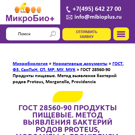
+7(495) 642 27 00
info@mibioplus.ru
ОТПРАВИТЬ
ЗАЯВКУ
Микробиология
»
Нормативные документы
»
ГОСТ,
ФЗ, СанПиН, СП, МР, МУ, МУК
»
ГОСТ 28560-90
Продукты пищевые. Метод выявления бактерий
родов Рrоtеus, Моrgаnеllа, Рrоvidеnсiа
ГОСТ 28560-90 ПРОДУКТЫ
ПИЩЕВЫЕ. МЕТОД
ВЫЯВЛЕНИЯ БАКТЕРИЙ
РОДОВ РRОTЕUS,