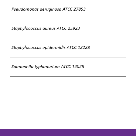
Pseudomonas aeruginosa
ATCC
27853
хоро
Staphylococcus aureus
ATCC
25923
хоро
Staphylococcus epidermidis
ATCC
12228
хоро
Salmonella typhimurium
ATCC
14028
хоро