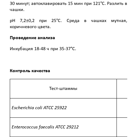
30 минут; автоклавировать 15 мин при 121°С. Разлить в
чашки.
рН 7,2±0,2 при 25°С. Среда в чашках мутная,
коричневого цвета.
Проведение анализа
Инкубация 18-48 ч при 35-37°С.
Контроль качества
Тест-штаммы
Escherichia coli
ATCC
25922
хоро
Enterococcus faecalis
ATCC
29212
хоро