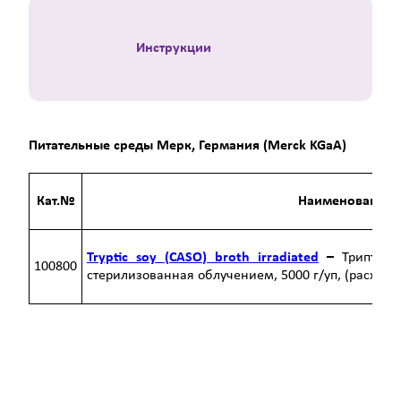
Инструкции
Питательные среды Мерк, Германия (Merck KGaA)
Кат.№
Наименование
Tryptic
soy
(
CASO
)
broth
irradiated
–
Триптика
100800
стерилизованная облучением, 5000 г/уп, (расход 3