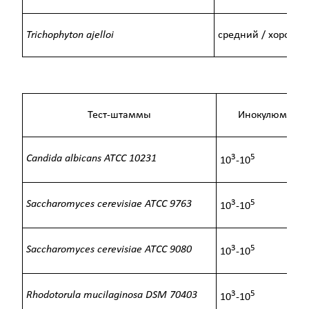
Trichophyton ajelloi
средний / хороши
Тест-штаммы
Инокулюм (КО
3
5
Candida albicans ATCC 10231
10
-10
3
5
Saccharomyces cerevisiae ATCC 9763
10
-10
3
5
Saccharomyces cerevisiae ATCC 9080
10
-10
3
5
Rhodotorula mucilaginosa DSM 70403
10
-10