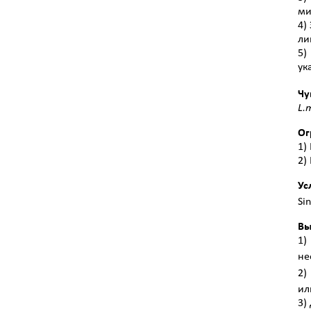
ми
4)
ли
5)
ук
Чу
L
.
m
Ог
1)
2)
Ус
Si
Вы
1)
не
2)
ил
3)