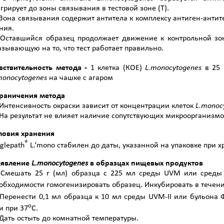
грирует до зоны связывания в тестовой зоне (Т).
 Зона связывания содержит антитела к комплексу антиген-антите
ния.
 Оставшийся образец продолжает движение к контрольной зо
азывающую на то, что тест работает правильно.
вствительность метода -
1 клетка (КОЕ)
L
.
monocytogenes
в 25 
onocytogenes
на чашке с агаром
раничения метода
 Интенсивность окраски зависит от концентрации клеток
L
.
monoc
 На результат не влияет наличие сопутствующих микроорганизм
ловия хранения
®
nglepath
L.‘mono стабилен до даты, указанной на упаковке при х
явление
L
.
monocytogenes
в образцах пищевых продуктов
 Смешать 25 г (мл) образца с 225 мл среды UVM или среды
обходимости гомогенизировать образец. Инкубировать в течение
 Перенести 0,1 мл образца к 10 мл среды UVM-II или бульона Ф
о
и при 37
С.
 Дать остыть до комнатной температуры.