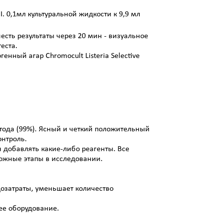
. 0,1мл культуральной жидкости к 9,9 мл
есть результаты через
20 мин - визуальное
еста.
нный агар Chromocult Listeria Selective
тода (99%). Ясный и четкий положительный
онтроль.
я добавлять какие-либо реагенты. Все
ложные этапы в исследовании.
озатраты, уменьшает количество
ее оборудование.