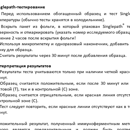
nglepath-тестирование
 Перед использованием обогащенный образец и тест Singl
мпературы (обычно тесты хранятся в холодильнике).
®
 Вскрыть пакет из фольги, в который упакован Singlepath
те
верхность и отмаркировать (указать номер исследуемого образ
чение 2 часов после вскрытия фольги!
 Используя микропипетку и одноразовый наконечник, добавить 
нку для образца.
 Считать результаты через 30 минут после добавления образца.
терпретация результатов
 Результаты теста учитываются только при наличии четкой крас
нут.
 Образец считается положительным, если после 30 минут или
стовой (Т), так и в контрольной (С) зоне.
 Образец считается отрицательным, если красная линия отсутств
нтрольной зоне (С).
 Тест следует повторить, если красные линии отсутствуют как в 
нут.
ложительный результат, полученный иммуноферментным метод
mono является предварительным и должен быть подтв