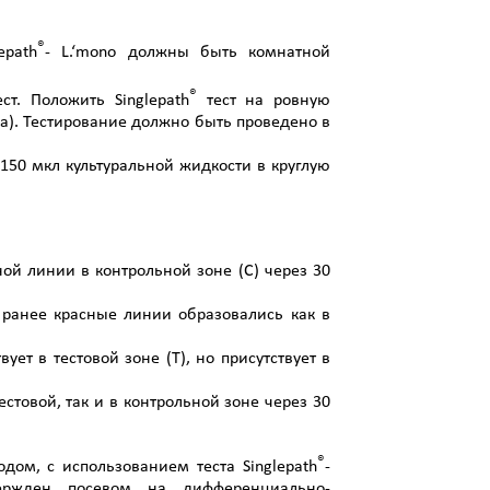
®
epath
- L.‘mono должны быть комнатной
®
ст. Положить Singlepath
тест на ровную
ца). Тестирование должно быть проведено в
150 мкл культуральной жидкости в круглую
ной линии в контрольной зоне (С) через 30
 ранее красные линии образовались как в
ует в тестовой зоне (Т), но присутствует в
тестовой, так и в контрольной зоне через 30
®
ом, с использованием теста Singlepath
-
ержден посевом на дифференциально-