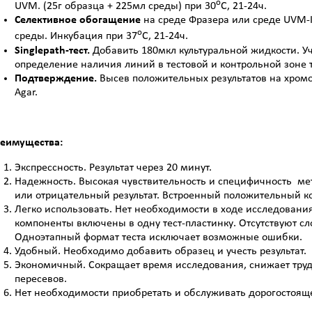
о
UVM. (25г образца + 225мл среды) при 30
С, 21-24ч.
Селективное обогащение
на среде Фразера или среде UVM-II
о
среды. Инкубация при 37
С, 21-24ч.
Singlepath
-тест.
Добавить 180мкл культуральной жидкости. Уч
определение наличия линий в тестовой и контрольной зоне т
Подтверждение.
Высев положительных результатов на хромоге
Agar.
еимущества:
Экспрессность. Результат через 20 минут.
Надежность. Высокая чувствительность и специфичность ме
или отрицательный результат. Встроенный положительный к
Легко использовать. Нет необходимости в ходе исследо­вани
компоненты включены в одну тест-пластинку. Отсутствуют с
Одноэтапный формат теста исключает возможные ошибки.
Удобный. Необходимо добавить образец и учесть результат.
Экономичный. Сокращает время исследования, снижает труд
пересевов.
Нет необходимости приобретать и обслуживать дорогостоящ