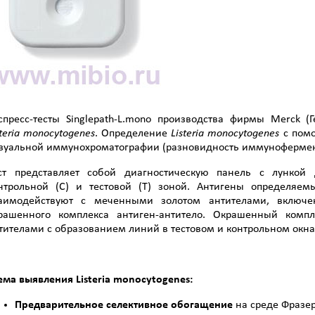
спресс-тесты Singlepath-L.mono производства фирмы Merck 
teria
monocytogenes
. Определение
Listeria
monocytogenes
с помо
зуальной иммунохроматографии (разновидность иммунофермен
ст представляет собой диагностическую панель с лункой
нтрольной (С) и тестовой (Т) зоной. Антигены определяем
аимодействуют с меченными золотом антителами, включе
рашенного комплекса антиген-антитело. Окрашенный комп
тителами с образованием линий в тестовом и контрольном окна
ема выявления
Listeria
monocytogenes
:
Предварительное селективное обогащение
на среде Фразер