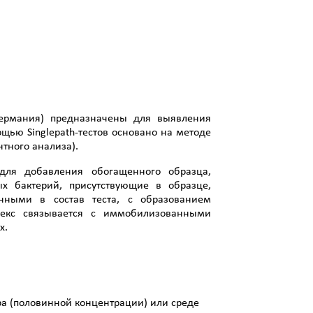
(Германия) предназначены для выявления
щью Singlepath-тестов основано на методе
тного анализа).
 для добавления обогащенного образца,
ых бактерий, присутствующие в образце,
нными в состав теста, с образованием
лекс связывается с иммобилизованными
х.
а (половинной концентрации) или среде