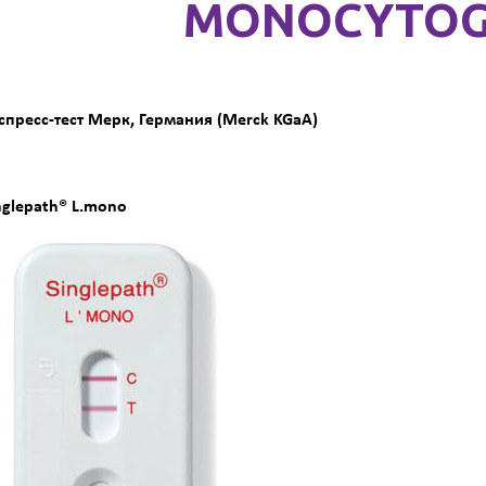
MONOCYTOG
спресс-тест Мерк, Германия (Merck KGaA)
nglepath® L.mono