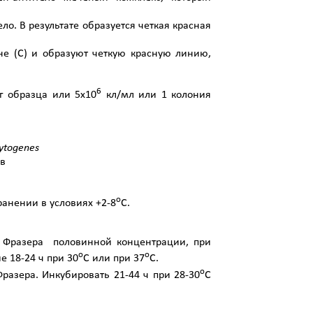
ло. В результате образуется четкая красная
не (С) и образуют четкую красную линию,
6
г образца или 5х10
кл/мл или 1 колония
ytogenes
ов
о
ранении в условиях +2-8
С.
 Фразера половинной концентрации, при
о
о
 18-24 ч при 30
С или при 37
С.
о
разера. Инкубировать 21-44 ч при 28-30
С