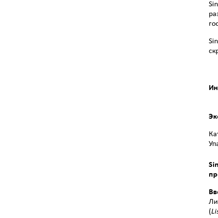
Si
ра
го
Si
ск
Ин
Эк
Ка
Уп
Si
пр
Вв
Ли
(
Li