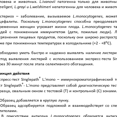
ловека и животных.
L
.
ivanovii
патогенна только для животны
eeligeri
,
L
.
grayi
и
L
.
welshimeri
непатогенны для человека и живот
стериоз – заболевание, вызываемое
L
.
monocytogenes
, може
цефалиты. Поскольку
L
.
monocytogenes
способна преодолеват
ременных женщин угрожает жизни плода.
L
.
monocytogenes
т
дей с пониженным иммунитетом (дети, пожилые люди). Ли
грязнения пищевых продуктов, поскольку они широко распрост
о
же при пониженных температурах в холодильнике (+2 - +8
С).
обходимо уметь быстро и надежно выявлять наличие листери
тод выявления листерий с использованием экспресс-теста Sin
рез 30 минут после этапа селективного обогащения.
инцип действия
®
спресс-тест Singlepath
L.‘mono – иммунохроматографический т
®
ст Singlepath
- L.‘mono представляет собой диагностическую те
разца, овальным окном с тестовой (Т) и контрольной (С) зонами
 Образец добавляется в круглую лунку.
 Образец адсорбируется подложкой и взаимодействует со 
тителами.
 В присутствии антигена
L
.
monocytogenes
образуется анти