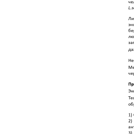
че
L
.
s
Ли
эн
бе
лю
за
да
Не
Ме
че
Пр
Эк
Те
об
1)
2)
ан
3)