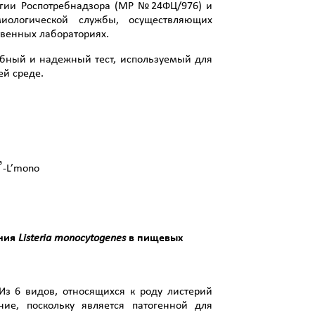
огии Роспотребнадзора (МР №24ФЦ/976) и
иологической службы, осуществляющих
твенных лабораториях.
добный и надежный тест, используемый для
ей среде.
®
-L’mono
ения
Listeria
monocytogenes
в пищевых
Из 6 видов, относящихся к роду листерий
ие, поскольку является патогенной для