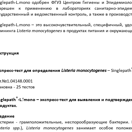
nglepath-L.mono одобрен ФГУЗ Центром Гигиены и Эпидемиол
зрешен к применению в лабораториях санитарно-эпидем
сударственный и ведомственный контроль, а также в производс
nglepath-L.mono – это высокочувствительный, специфичный, у
рининга
Listeria monocytogenes
в продуктах питания и окружающ
струкция
спресс-тест для определения
Listeria
monocytogenes
– Singlepath
т.№1.04148.0001
аковка - 25 тестов
®
nglepath
-
L
.’
mono
– экспресс-тест для выявления и подтвержд
одуктах.
едение
стерии - грамположительные, неспорообразующие бактерии. 
steria
spp
.),
Listeria
monocytogenes
занимает особое положен