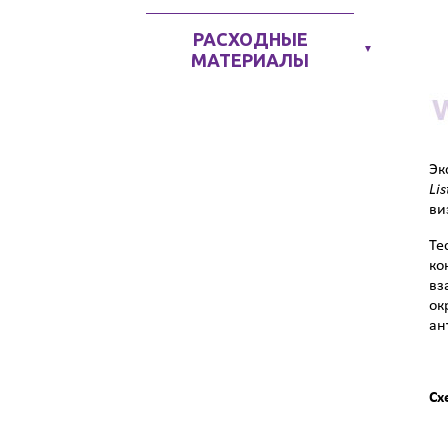
РАСХОДНЫЕ
▼
МАТЕРИАЛЫ
Эк
Lis
ви
Те
ко
вз
ок
ан
Сх