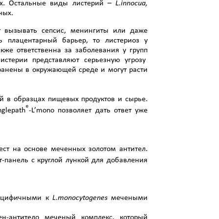
х. Остальные виды листерий –
L
.
innocua
,
ных.
т вызывать сепсис, менингиты или даже
ь плацентарный барьер, то листериоз у
акже ответственна за заболевания у групп
стерии представляют серьезную угрозу
ранены в окружающей среде и могут расти
й в образцах пищевых продуктов и сырье.
®
glepath
-L’mono позволяет дать ответ уже
ест на основе меченных золотом антител.
ст-панель с круглой лункой для добавления
.
специфичными к
L
.
monocytogenes
мечеными
ген-антитело меченый комплекс, который