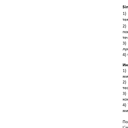
Si
1)
те
2)
по
те
3)
лу
4)
Ин
1)
ми
2)
те
3)
ко
4)
ми
По
L’