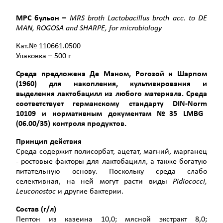
МРС
бульон
–
MRS
broth Lactobacillus broth acc. to DE
MAN
, ROGOSA and SHARPE, for microbiology
Кат.№ 110661.0500
Упаковка – 500 г
Среда предложена Де Маном, Рогозой и Шарпом
(1960) для накопления, культивирования и
выделения лактобацилл из любого материала. Среда
соответствует германскому стандарту
DIN
-
Norm
10109 и нормативным документам №35
LMBG
(06.00/35) контроля продуктов.
Принцип действия
Среда содержит полисорбат, ацетат, магний, марганец
- ростовые факторы для лактобацилл, а также богатую
питательную основу. Поскольку среда слабо
селективная, на ней могут расти виды
Pidiococci
,
Leuconostoc
и другие бактерии.
Состав (г/л)
Пептон из казеина 10,0; мясной экстракт 8,0;