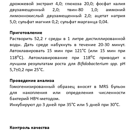
дрожжевой экстракт 4,0; глюкоза 20,0; фосфат калия
двузамещенный 2,0; твин-80 1,0; аммоний
лимоннокислый двузамещенный 2,0; ацетат натрия
5,0; сульфат магния 0,2; сульфат марганца 0,04.
Приготовление
Растворить 52,2 г среды в 1 литре дистиллированной
воды. Дать среде набухнуть в течение 20-30 минут.
Автоклавировать 15 мин при 121°С (или 15 мин при
о
о
118
С). Автоклавирование при 118
С приводит к
лучшим результатам роста для
Bifidobacterium
spp
.
рН
5,7±0,2 при 25°С.
Проведение анализа
Гомогенизированный образец вносят в MRS бульон
для накопления или определения численности
бактерий НВЧ-методом.
Инкубируют до 3 дней при 35°С или 5 дней при 30°С.
Контроль качества