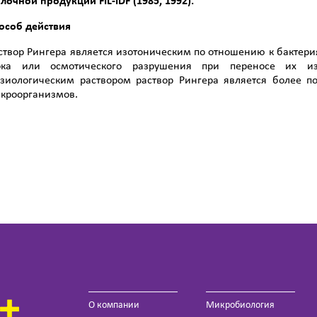
лочной продукции
FIL
-
IDF
(1985, 1992).
особ действия
створ Рингера является изотоническим по отношению к бактери
ка или осмотического разрушения при переносе их и
зиологическим раствором раствор Рингера является более п
кроорганизмов.
О компании
Микробиология