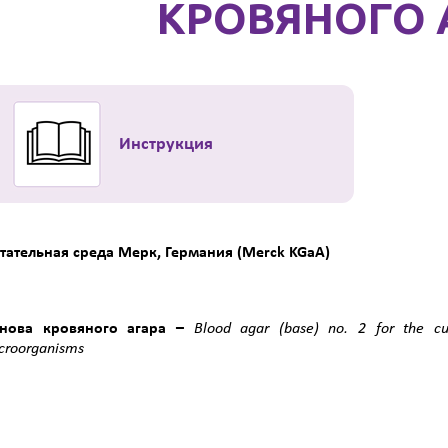
КРОВЯНОГО 
Инструкция
тательная среда Мерк, Германия (Merck KGaA)
нова
кровяного
агара
–
Blood agar (base) no. 2 for the cul
croorganisms
Кат.№1.10328.050
Кат.№1.10328.5000