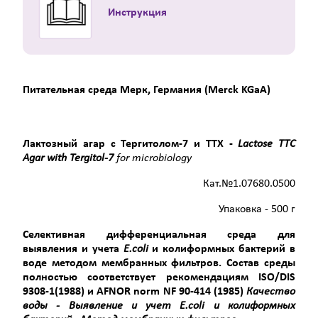
Инструкция
Питательная среда Мерк, Германия (Merck KGaA)
Лактозный агар с Тергитолом
-7 и ТТХ
-
Lactose
TTC
Agar
with
Tergitol
-7
for
microbiology
Кат.№1.07680.0500
Упаковка - 500 г
Селективная дифференциальная среда для
выявления и учета
Е.
coli
и колиформных бактерий в
воде методом мембранных фильтров. Состав среды
полностью соответствует рекомендациям
ISO
/
DIS
9308-1(1988) и
AFNOR
norm
NF
90-414 (1985)
Качество
воды - Выявление и учет Е.
coli
и колиформных