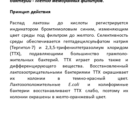
бактерий - Метод мембранных фильтров
.
Принцип действия
Распад лактозы до кислоты регистрируется
индикатором бромтимоловым синим, изменяющим
цвет среды под фильтром до желтого. Селективность
среды обеспечивается гептадецилсульфатом натрия
(Тергитол-7) и 2,3,5-трифенил­тетразолиум хлоридом
(ТТХ), подавляющими большинство грамполо­
жительных бактерий. ТТХ играет роль также и
дифференцирующего вещества. Восстановлен­ный
лактозоотрицательными бактериями ТТХ окрашивает
их колонии в темно-красный цвет.
Лактозоположительные
Е.
coli
и колиформные
бактерии восстанавливают ТТХ слабо, поэтому их
колонии окрашены в желто-оранжевый цвет.