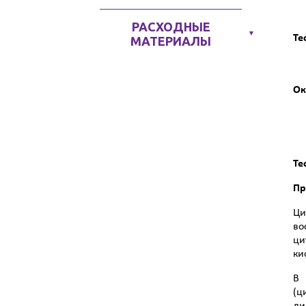
РАСХОДНЫЕ
▼
Те
МАТЕРИАЛЫ
Ок
Те
Пр
Ци
во
ци
ки
В 
(ц