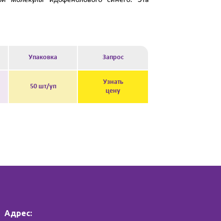
й молекулы идофенолового синего. Эта
Упаковка
Запрос
Узнать
50 шт/уп
цену
Адрес: