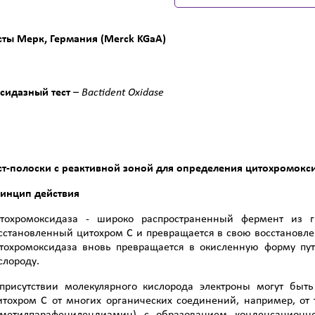
сты Мерк, Германия (Merck KGaA)
сидазный тест
–
Bactident
Oxidase
ст-полоски с реактивной зоной для определения цитохромокс
инцип действия
тохромоксидаза - широко распространенный фермент из г
сстановленный цитохром С и превращается в свою восстановл
тохромоксидаза вновь превращается в окисленную форму пут
слороду.
присутствии молекулярного кислорода электроны могут быт
итохром С от многих органических соединений, например, от 