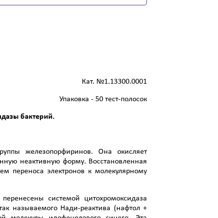
Кат. №1.13300.0001
Упаковка - 50 тест-полосок
идазы бактерий.
руппы железопорфиринов. Она окисляет
енную неактивную форму. Восстановленная
ем переноса электронов к молекулярному
ь перенесены системой цитохромоксидаза
так называемого Нади-реактива (нафтол +