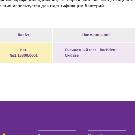
метилпарафенилендиамин) с образованием конденсационно
акция используется для идентификации бактерий.
Кат №
Наименование
Кат.
Оксидазный тест – Bactident
№1.13300.0001
Oxidase