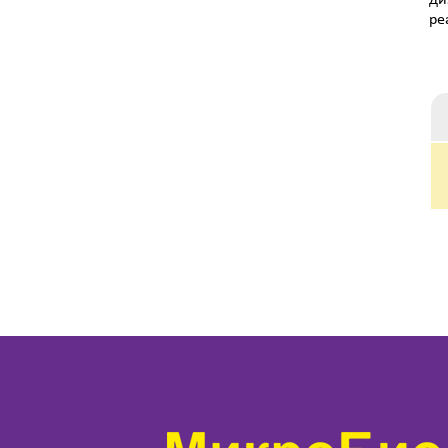
ди
ре