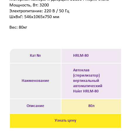
Мощность, Вт: 3200
Электропитание: 220 В / 50 Гц
ШxВxГ: 546x1065x750 мм
Вес: 80кг
Кат №
HRLM-80
Автоклав
(стерилизатор)
Наименование
вертикальный
автоматический
Haier HRLM-80
Описание
80л
Узнать цену