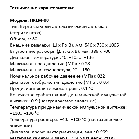
Технические характеристики:
Модель: HRLM-80
Тип: Вертикальный автоматический автоклав
(стерилизатор)
Объем, л: 80
Внешние размеры (Ш х Г х В), мм: 546 х 750 х 1065
Внутренние размеры (Диам х В), мм: 386 х 700
Диапазон температуры, °С: +105... +136
Максимальное давление (МПа): 0,28
Максимальная температура, °С: +150
Номинальное рабочее давление (МПа): 022
Диапазон отображения давление (МПа): 0-0,4
Прецизионность термоконтроля: 0,1 °С
Количество срабатываний динамической импульсной
вытяжки: 0-9 (настраиваемое значение)
Температура при динамической импульсной вытяжке:
+110...+136 °С
Температура раствора: +40...+100 °С (настраиваемое
значение)
Диапазон времени стерилизации, мин: 0-999
Материал камеры и дверцы.: SUS304 нерж. сталь