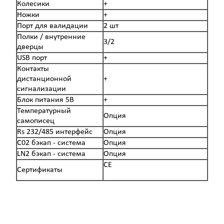
Колесики
+
Ножки
+
Порт для валидации
2 шт
Полки / внутренние
3/2
дверцы
USB порт
+
Контакты
дистанционной
+
сигнализации
Блок питания 5В
+
Температурный
Опция
самописец
Rs 232/485 интерфейс
Опция
С02 бэкап - система
Опция
LN2 бэкап - система
Опция
СЕ
Сертификаты