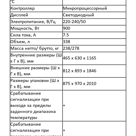
°С
Контроллер
Микропроцессорный
Дисплей
Светодиодный
Электропитание, В/Гц
220-240/50
Мощность, Вт
900
Сила тока, А
7.5
Объем, л
338
Масса нетто/ брутто, кг
238/278
Внутренние размеры (Ш
465 x 630 x 1165
х Г х В), мм
Внешние размеры (Ш х
812 x 893 x 1846
Г х В), мм
Размеры упаковки (Ш х
875 x 970 x 2010
Г х В), мм
Срабатывание
сигнализации при
выходе за пределы
+
заданного диапазона
температуры
Срабатывание
сигнализации при
+