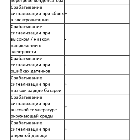
перегреве конденсатора
Срабатывание
сигнализации при сбоях
+
в электропитании
Срабатывание
сигнализации при
высоком / низком
-
напряжении в
электросети
Срабатывание
сигнализации при
+
ошибках датчиков
Срабатывание
сигнализации при
+
низком заряде батареи
Срабатывание
сигнализации при
+
высокой температуре
окружающей среды
Срабатывание
сигнализации при
+
открытой дверце