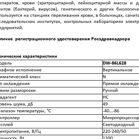
епаратов, крови (эритроцитарной, лейкоцитарной массы и д
ентов (бактерий, вирусов), генетического и других биологи
пользуется на станциях переливания крови, в больницах, сани
следовательских институтах, контрольных лабораториях элект
едприятий.
личие регистрационного удостоверения Росздравнадзора
хнические характеристики
одель
DW-86L628
афное исполнение
Вертикальное
иматический класс
N
п охлаждения
Прямое охлажде
жим разморозки
Ручной
адагент
НС
овень шума, дБ
49
апазон температуры, °С
-40...-86
нтроллер
Микропроцессо
сплей
Светодиодный
ектропитание, В/Гц
220-240/50
щность, Вт
1200