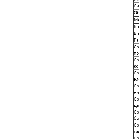
Си
Об
Ма
Вн
Вн
Ра
Ср
пр
Ср
ко
Ср
эл
Ср
ни
Ср
да
Ср
ба
Ср
те
Ср