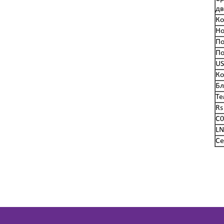
дв
Ко
Н
По
По
US
Ко
Бл
Те
Rs
С0
LN
Се