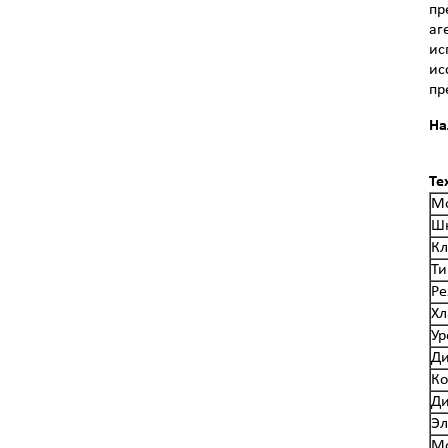
пр
аг
ис
ис
пр
На
Те
М
Шк
Кл
Ти
Ре
Хл
Ур
Ди
Ко
Ди
Эл
Мо