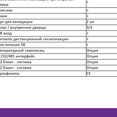
+
ерце
лесики
+
ожки
+
рт для валидации
2 шт
лки / внутренние дверцы
3/4
B вход
+
нтакты дистанционной сигнализации
+
ок питания 5В
+
мпературный самописец
Опция
 232/485 интерфейс
Опция
2 бэкап - система
Опция
2 бэкап - система
Опция
ртификаты
СЕ