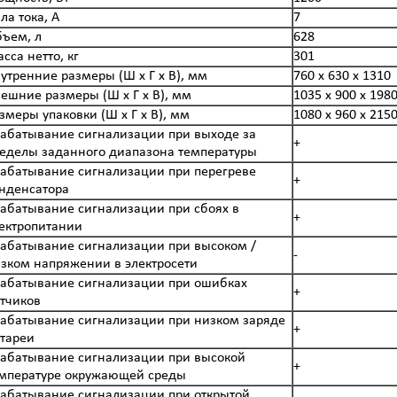
ла тока, А
7
ъем, л
628
сса нетто, кг
301
утренние размеры (Ш х Г х В), мм
760 x 630 x 1310
ешние размеры (Ш х Г х В), мм
1035 x 900 x 198
змеры упаковки (Ш х Г х В), мм
1080 x 960 x 215
абатывание сигнализации при выходе за
+
еделы заданного диапазона температуры
абатывание сигнализации при перегреве
+
нденсатора
абатывание сигнализации при сбоях в
+
ектропитании
абатывание сигнализации при высоком /
-
зком напряжении в электросети
абатывание сигнализации при ошибках
+
тчиков
абатывание сигнализации при низком заряде
+
тареи
абатывание сигнализации при высокой
+
мпературе окружающей среды
абатывание сигнализации при открытой