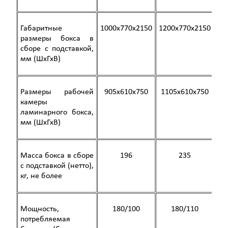
Габаритные
1000х770х2150
1200х770х2150
15
размеры бокса в
сборе с подставкой,
мм (ШхГхВ)
Размеры рабочей
905x610x750
1105x610x750
14
камеры
ламинарного бокса,
мм (ШхГхВ)
Масса бокса в сборе
196
235
с подставкой (нетто),
кг, не более
Мощность,
180/100
180/110
потребляемая