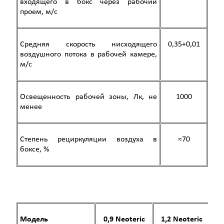
входящего в бокс через рабочий
проем, м/с
Средняя скорость нисходящего
0,35+0,01
воздушного потока в рабочей камере,
м/c
Освещенность рабочей зоны
, Лк, не
1000
менее
Степень рециркуляции воздуха в
≈70
боксе, %
Модель
0,9 Neoteric
1
,
2
Neoteric
1