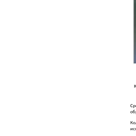
Ср
об
Ко
ис