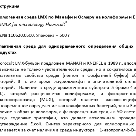
струкция
омогенная среда
LMX
по Манафи и Осмеру на колиформы и E.
®
SMER for microbiology Fluorocult
т.№ 110620.0500, Упаковка – 500 г
лективная среда для одновременного определения общи
одуктах
uorocult LMX-бульон предложен MANAFI и KNEIFEL в 1989 г., впо
высилась не только чувствительность среды, но и сократилось
тательные свойства среды (пептон и фосфатный буфер) о
ктерий. В то же время лаурилсульфат в значительной степ
ктерий. Наличие в среде хромогенного субстрата 5-бромо-4-х
L), который расщепляется колиформами, и флюорогенног
лактопиранозида (MUG), который является высокоспеци­
новременное определение как колиформных бактерий, так и E.c
личие в образце колиформ, а флюоресценция среды в УФ-свете п
еда содержит триптофан, что делает возможным проведе
дтверждение E.coli. Синтез характерного для колиформных
иливается за счет наличия в среде индуктора – 1-изопропил-b-D-