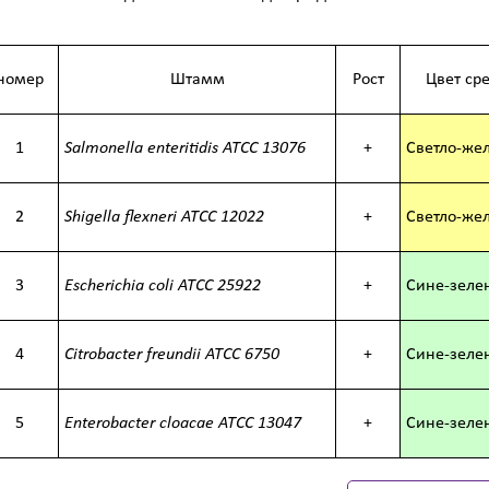
номер
Штамм
Рост
Цвет ср
1
Salmonella
enteritidis
ATCC
13076
+
Светло-же
2
Shigella flexneri
ATCC
12022
+
Светло-же
3
Escherichia coli
ATCC
25922
+
Сине-зеле
4
Citrobacter freundii
ATCC
6750
+
Сине-зеле
5
Enterobacter cloacae
ATCC
13047
+
Сине-зеле