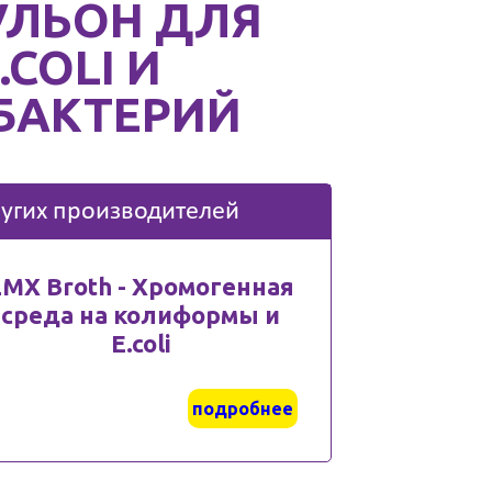
УЛЬОН ДЛЯ
COLI И
БАКТЕРИЙ
угих производителей
LMX Broth - Хромогенная
среда на колиформы и
E.coli
подробнее