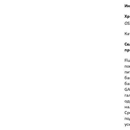
Ин
Хр
OS
Ка
Се
пр
Fl
по
пи
ба
ба
GA
га
од
на
Ср
по
ус