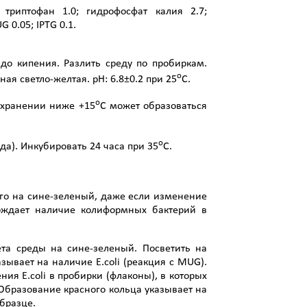
; триптофан 1.0; гидрофосфат калия 2.7;
 0.05; IPTG 0.1.
 до кипения. Разлить среду по пробиркам.
о
ая светло-желтая. рН: 6.8±0.2 при 25
С.
о
 хранении ниже +15
С может образоваться
о
да). Инкубировать 24 часа при 35
С.
го на сине-зеленый, даже если изменение
ерждает наличие колиформных бактерий в
та среды на сине-зеленый. Посветить на
зывает на наличие E.coli (реакция с MUG).
ия E.coli в пробирки (флаконы), в которых
 Образование красного кольца указывает на
бразце.