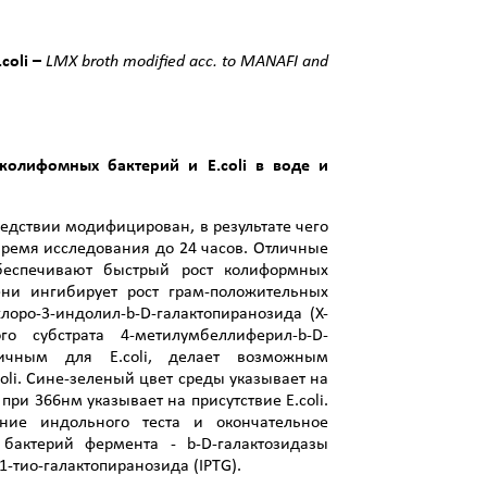
coli –
LMX broth modified acc. to MANAFI and
х колифомных бактерий и
E
.
coli
в воде и
следствии модифицирован, в результате чего
 время исследования до 24 часов. Отличные
беспечивают быстрый рост колиформных
ени ингибирует рост грам-положительных
лоро-3-индолил-b-D-галактопиранозида (X-
о субстрата 4-метилумбеллиферил-b-D-
фичным для E.coli, делает возможным
oli. Сине-зеленый цвет среды указывает на
ри 366нм указывает на присутствие E.coli.
ние индольного теста и окончательное
 бактерий фермента - b-D-галактозидазы
1-тио-галактопиранозида (IPTG).