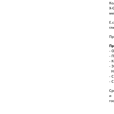
Ко
X-
ме
E.
гл
Пр
Пр
- 
- 
- 
- 
На
- 
- 
Ср
и 
го