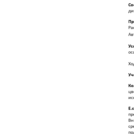
Со
ди
Пр
Ра
Ав
Ус
ос
Хо
Уч
Ко
цв
ис
E.c
пр
Вн
ср
по