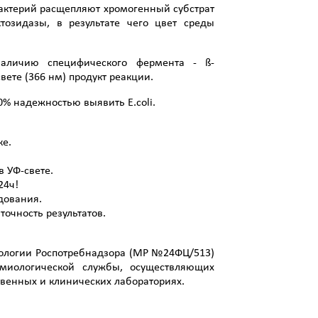
актерий расщепляют хромогенный субстрат
тозидазы, в результате чего цвет среды
наличию специфического фермента - ß-
ете (366 нм) продукт реакции.
0% надежностью выявить E.coli.
ке.
в УФ-свете.
24ч!
едования.
очность результатов.
иологии Роспотребнадзора (МР №24ФЦ/513)
миологической службы, осуществляющих
твенных и клинических лабораториях.