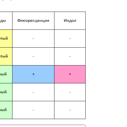
еды
Флюоресценция
Индол
лтый
-
-
лтый
-
-
ный
+
+
ный
-
-
ный
-
-