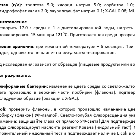
став (г/л):
триптоза 5.0; хлорид натрия 5.0; сорбитол 1.0
гидрофосфат калия 2.0; лаурилсульфат натрия 0.1; X-GAL 0.08; MUG
иготовление
створить 17.0 г среды в 1 л дистиллированной воды, нагреть
о
токлавировать 15 мин при 121
С. Приготовленная среда прозрачн
ловия хранения:
при комнатной температуре – 6 месяцев. При
адок, однако это не влияет на результаты тестирования.
д исследования: зависит от образцов (пищевые продукты или во
ет результатов:
лиформные бактерии:
изменение цвета среды со светло-желто
ета произошло в верхней части пробирки (флакона), подтв
следуемом образце (реакция с X-GAL).
oli:
проверить флаконы, в которых произошло изменение цве
обирку (флакон) УФ-лампой. Светло-голубая флюоресценция ука
имание: защищайте глаза от прямого УФ-света! Для подтвержден
еда флюоресцирует наслоить реагент Ковача (индольный тест).
ложительный индольный тест и подтверждает наличие E.coli в о