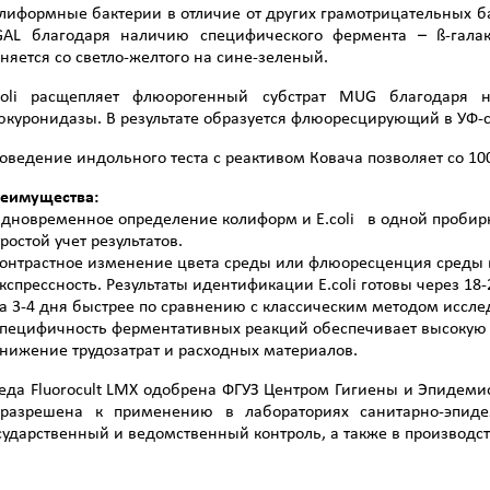
лиформные бактерии в отличие от других грамотрицательных б
GAL благодаря наличию специфического фермента – ß-галак
няется со светло-желтого на сине-зеленый.
coli расщепляет флюорогенный субстрат MUG благодаря 
юкуронидазы. В результате образуется флюоресцирующий в УФ-св
оведение индольного теста с реактивом Ковача позволяет со 10
еимущества:
Одновременное определение колиформ и E.coli в одной пробир
Простой учет результатов.
Контрастное изменение цвета среды или флюоресценция среды 
Экспрессность. Результаты идентификации E.coli готовы через 18-
 3-4 дня быстрее по сравнению с классическим методом иссл
Специфичность ферментативных реакций обеспечивает высокую т
Снижение трудозатрат и расходных материалов.
еда Fluorocult LMX одобрена ФГУЗ Центром Гигиены и Эпидем
разрешена к применению в лабораториях санитарно-эпиде
сударственный и ведомственный контроль, а также в производс