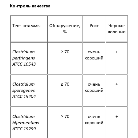
Контроль качества
Тест-штаммы
Обнаружение,
Рост
Черные
%
колонии
Clostridium
≥ 70
очень
+
perfringens
хороший
ATCC 10543
Clostridium
≥ 70
очень
+
sporogenes
хороший
ATCC 19404
Clostridium
≥ 70
очень
+
bifermentans
хороший
ATCC 19299