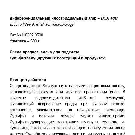
Дифференциальный клостридиальный агар –
DCA
agar
acc
.
to
Weenk
et
al
.
for
microbiology
Кат.№110259.0500
Упаковка – 500 г
Среда предназначена для подсчета
сульфитредуцирующих клостридий в продуктах.
Принцип действия
Среда содержит богатую питательными веществами основу,
включающую крахмал для лучшего прорастания спор. В
качестве редокс-индикатора добавлен резазурин,
вызывающий покраснение среды при высоком редокс-
потенциале, указывающее на присутствие кислорода.
Сульфит и источник железа служат индикаторами.
Сульфитредуцирующие клостридии образуют сульфид из
сульфита, который дает черный осадок в присутствии ионов
железа. Сульфитредуцирующие клостридии образуют на этой