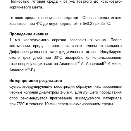
Полностью готовая среда - от желтоватого до красновато-
коричневого цвета.
Готовая среда хранению не подлежит. Основа среды может
храниться при 4°С до двух недель. рН 7,6±0,2 при 25 °С.
Проведение анализа
1 мл исследуемого образца засевают в чашку. После
застывания среду в чашке заливают слоем стерильного
Дифференциального клостридиального агара. Инкубируют
около трех дней при 30°С анаэробно (с использованием
®
®
газогенерирующих пакетов Anaerocult
-A, Anaerocult
А-мини,
®
Anaerocult
-P).
Интерпретация результатов
Сульфитредуцирующие клостридии образуют изолированные
черные колонии диаметром 1-5 мм. Для лучшего прорастания
спор рекомендуется прогревание исследуемого материала
при 75°С в течение 10 мин перед инокулированием среды.