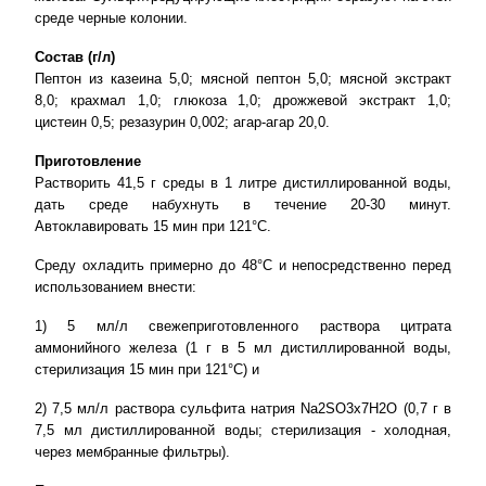
среде черные колонии.
Состав (г/л)
Пептон из казеина 5,0; мясной пептон 5,0; мясной экстракт
8,0; крахмал 1,0; глюкоза 1,0; дрожжевой экстракт 1,0;
цистеин 0,5; резазурин 0,002; агар-агар 20,0.
Приготовление
Растворить 41,5 г среды в 1 литре дистиллированной воды,
дать среде набухнуть в течение 20-30 минут.
Автоклавировать 15 мин при 121°С.
Среду охладить примерно до 48°С и непосредственно перед
использованием внести:
1) 5 мл/л свежеприготовленного раствора цитрата
аммонийного железа (1 г в 5 мл дистиллированной воды,
стерилизация 15 мин при 121°С) и
2) 7,5 мл/л раствора сульфита натрия Na2SO3x7H2O (0,7 г в
7,5 мл дистиллированной воды; стерилизация - холодная,
через мембранные фильтры).