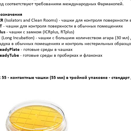
ед соответствуют требованиям международных Фармакопей.
означения
ICR
(Isolators and Clean Rooms) - чашки для контроля поверхност
RT
- чашки для контроля поверхности в обычных помещениях
lus
- чашки с замком (ICRplus, RTplus)
I
(Long Incubation) - чашки с большим количеством агара (30 мл
здуха в обычных помещениях и контроль нестерильных образцо
eadyP
late
- готовые среды в чашках
eadyTube
- готовые среды в пробирках и флаконах
R 55 - контактные чашки (55 мм) в тройной упаковке - стандар