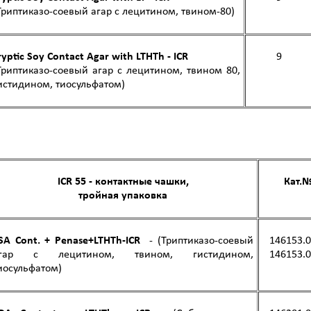
Триптиказо-соевый агар с лецитином, твином-80)
ryptic Soy Contact Agar with LTHTh - ICR
9
Триптиказо-соевый агар с лецитином, твином 80,
истидином, тиосульфатом)
ICR 55 - контактные чашки,
Кат
.
тройная упаковка
SA Cont. + Penase+LTHTh-ICR
- (Триптиказо-соевый
146153.
гар с лецитином, твином, гистидином,
146153.
иосульфатом)