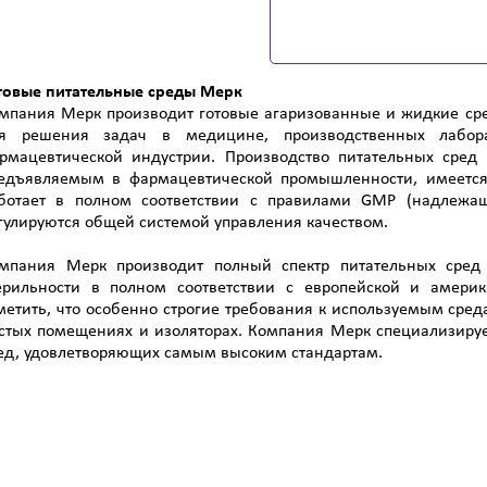
товые питательные среды Мерк
мпания Мерк производит готовые агаризованные и жидкие сре
я решения задач в медицине, производственных лабора
рмацевтической индустрии. Производство питательных сред 
едъявляемым в фармацевтической промышленности, имеется 
ботает в полном соответствии с правилами GMP (надлежаща
гулируются общей системой управления качеством.
мпания Мерк производит полный спектр питательных сред
ерильности в полном соответствии с европейской и америк
метить, что особенно строгие требования к используемым сре
стых помещениях и изоляторах. Компания Мерк специализирует
ед, удовлетворяющих самым высоким стандартам.