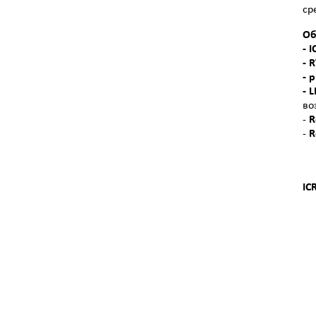
ср
Об
- 
- 
-
p
- L
во
-
R
-
R
IC