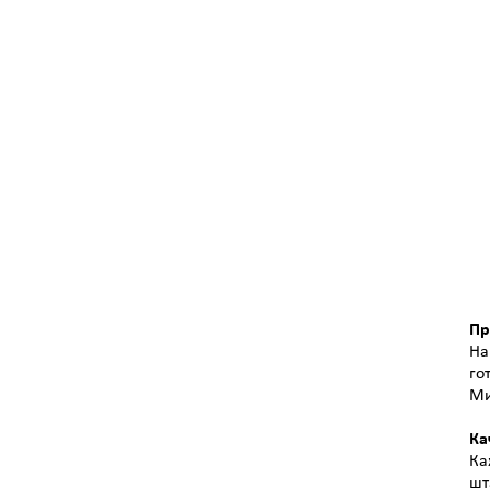
Пр
На
го
Ми
Ка
Ка
шт