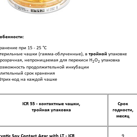
обенности:
Хранение при 15 - 25 °C
Стерильные чашки (гамма-облученные), в
тройной
упаковке
Прозрачная, непроницаемая для перекиси H
O
упаковка
2
2
Возможность продолжительной инкубации
Длительный срок хранения
Штрих-код на каждой чашке
ICR 55 - контактные чашки,
Срок
тройная упаковка
годности,
месяц
ryptic Soy Contact Agar with LT - ICR
9