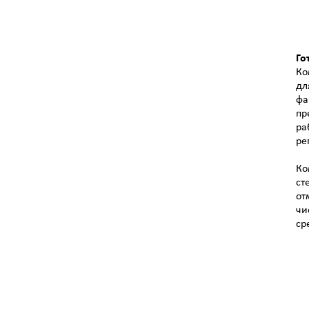
Го
Ко
дл
фа
пр
ра
ре
Ко
ст
от
чи
ср