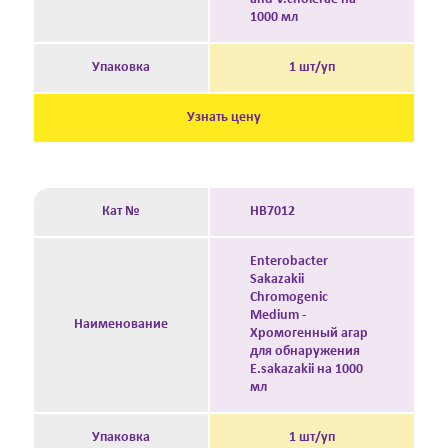
1000 мл
Упаковка
1 шт/уп
Узнать цену
Кат №
HB7012
Enterobacter
Sakazakii
Chromogenic
Medium -
Наименование
Хромогенный агар
для обнаружения
E.sakazakii на 1000
мл
Упаковка
1 шт/уп