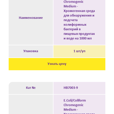
Chromogenic
Medium -
Хромогенная среда
для обнаружения и
Наименование
подсчета
колиформных
бактерий в
пищевых продуктах
и воде на 1000 мл
Упаковка
1 шт/уп
Узнать цену
Кат №
HB7003-9
E.Coli/Coliform
Chromogenic
Medium -