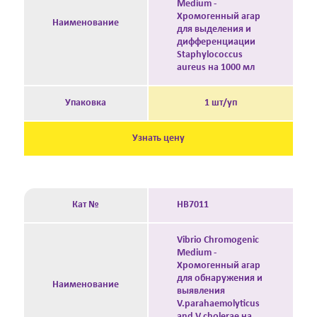
Medium -
Хромогенный агар
Наименование
для выделения и
дифференциации
Staphylococcus
aureus на 1000 мл
Упаковка
1 шт/уп
Узнать цену
Кат №
HB7011
Vibrio Chromogenic
Medium -
Хромогенный агар
для обнаружения и
Наименование
выявления
V.parahaemolyticus
and V.cholerae на