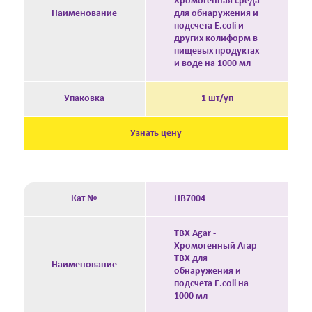
Хромогенная среда
Наименование
для обнаружения и
подсчета E.coli и
других колиформ в
пищевых продуктах
и воде на 1000 мл
Упаковка
1 шт/уп
Узнать цену
Кат №
HB7004
TBX Agar -
Хромогенный Агар
ТВХ для
Наименование
обнаружения и
подсчета E.coli на
1000 мл