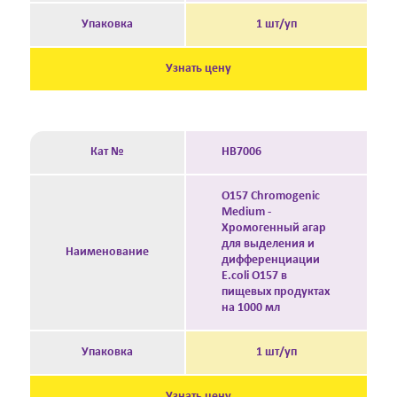
Упаковка
1 шт/уп
Узнать цену
Кат №
HB7006
O157 Chromogenic
Medium -
Хромогенный агар
для выделения и
Наименование
дифференциации
E.coli O157 в
пищевых продуктах
на 1000 мл
Упаковка
1 шт/уп
Узнать цену