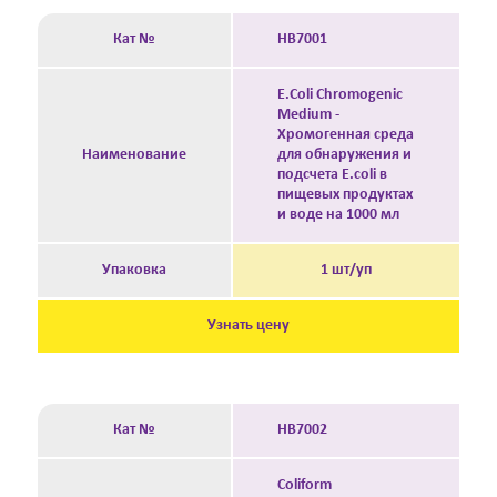
Кат №
HB7001
E.Coli Chromogenic
Medium -
Хромогенная среда
Наименование
для обнаружения и
подсчета E.coli в
пищевых продуктах
и воде на 1000 мл
Упаковка
1 шт/уп
Узнать цену
Кат №
HB7002
Coliform