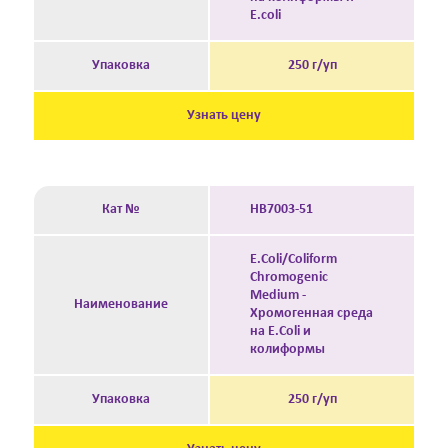
E.coli
Упаковка
250 г/уп
Узнать цену
Кат №
HB7003-51
E.Coli/Coliform
Chromogenic
Medium -
Наименование
Хромогенная среда
на E.Coli и
колиформы
Упаковка
250 г/уп