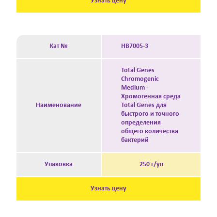
Узнать цену
Кат №
HB7005-3
Total Genes
Chromogenic
Medium -
Хромогенная среда
Наименование
Total Genes для
быстрого и точного
определения
общего количества
бактерий
Упаковка
250 г/уп
Узнать цену