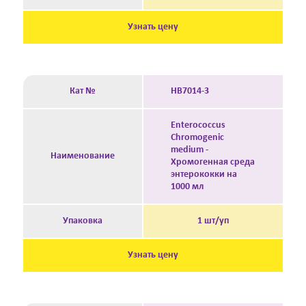
Узнать цену
Кат №
HB7014-3
Enterococcus
Chromogenic
medium -
Наименование
Хромогенная среда
энтерококки на
1000 мл
Упаковка
1 шт/уп
Узнать цену