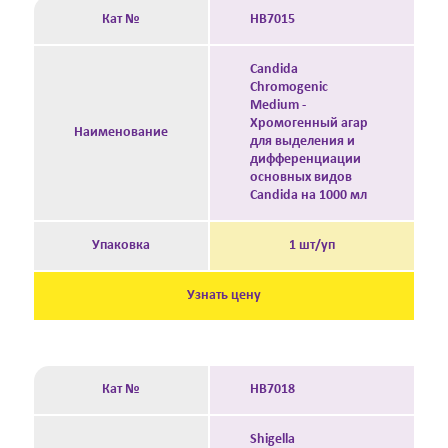
Кат №
HB7015
Candida
Chromogenic
Medium -
Хромогенный агар
Наименование
для выделения и
дифференциации
основных видов
Candida на 1000 мл
Упаковка
1 шт/уп
Узнать цену
Кат №
HB7018
Shigella