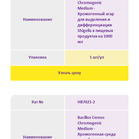
Chromogenic
Medium -
Хромогенный агар
Наименование
для выделения и
дифференциации
Shigella в пищевых
продуктах на 1000
мл
Упаковка
1 шт/уп
Узнать цену
Кат №
HB7021-2
Bacillus Cereus
Chromogenic
Medium -
Хромогенная среда
Наименование