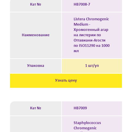
Кат №
HB7008-7
Listera Chromogenic
Medium -
Хромогенный агар
Наименование
на листерии по
Оттавиани-Агости
по ISO11290 на 1000
мл
Упаковка
1 шт/уп
Узнать цену
Кат №
HB7009
Staphylococcus
Chromogenic