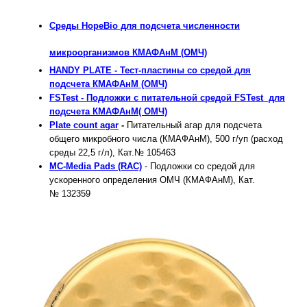
Среды HopeBio для подсчета численности
микроорганизмов КМАФАнМ (ОМЧ)
HANDY PLATE - Тест-пластины со средой для
подсчета КМАФАнМ (ОМЧ)
FSTest - Подложки с питательной средой FSTest для
подсчета КМАФАнМ( ОМЧ)
Plate count agar
-
Питательный агар для подсчета
общего микробного числа (КМАФАнМ), 500 г/уп (расход
среды 22,5 г/л), Кат.№ 105463
MC-Media Pads (RAC)
- Подложки со средой для
ускоренного определения ОМЧ (КМАФАнМ), Кат.
№ 132359