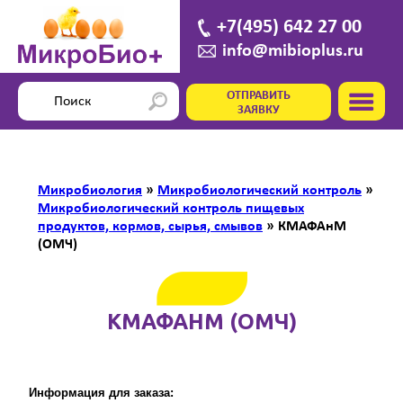
+7(495) 642 27 00
info@mibioplus.ru
ОТПРАВИТЬ
ЗАЯВКУ
Микробиология
»
Микробиологический контроль
»
Микробиологический контроль пищевых
продуктов, кормов, сырья, смывов
»
КМАФАнМ
(ОМЧ)
КМАФАНМ (ОМЧ)
Информация для заказа: