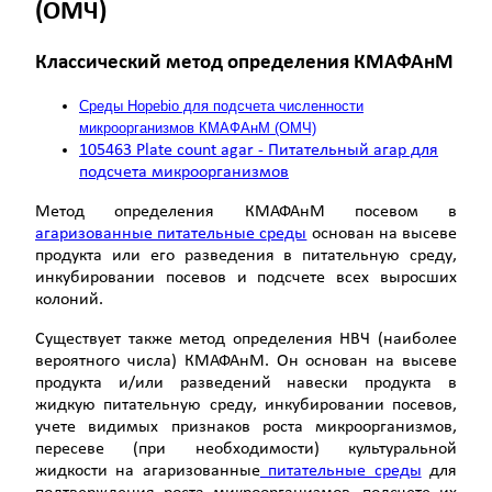
(ОМЧ)
Классический метод
определения КМАФАнМ
Среды Hopebio для подсчета численности
микроорганизмов КМАФАнМ (ОМЧ)
105463 Plate count agar - Питательный агар для
подсчета микроорганизмов
Метод определения КМАФАнМ посевом в
агаризованные питательные среды
основан на высеве
продукта или его разведения в питательную среду,
инкубировании посевов и подсчете всех выросших
колоний.
Существует также метод определения НВЧ (наиболее
вероятного числа) КМАФАнМ. Он основан на высеве
продукта и/или разведений навески продукта в
жидкую питательную среду, инкубировании посевов,
учете видимых признаков роста микроорганизмов,
пересеве (при необходимости) культуральной
жидкости на агаризованные
питательные среды
для