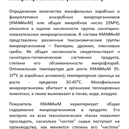
Определение количества мезофильных аэробных и
факультативно анаэробных микроорганизмов
(КМАФАнМ) или общее микробное число (ОМЧ),
относится к оценке численности группы санитарно-
показательных микроорганизмов. В составе КМАФАнМ
представлены различные таксономические группы
микроорганизмов – бактерии, дрожжи, плесневые
грибы. Их общая численность свидетельствуют о
санитарно-гигиеническом состоянии продукта,
степени его обсемененности микрофлорой.
Оптимальная температура для роста КМАФАнМ 35-
о
37
С (в аэробных условиях); температурная граница их
о
роста - пределах 20-45
С. Мезофильные
микроорганизмы обитают в организме теплокровных
животных, а также выживаают в почве, воде, воздухе.
Показатель КМАФАнМ характеризует общее
содержание микроорганизмов в продукте. Его
контроль на всех технологических этапах позволяет
проследить, насколько "чистое" сырье поступает на
производство, как меняется степень его "чистоты"