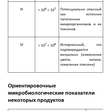
6
7
III
Потенциально опасный
> 10
÷ 10
как источник
патогенных
микроорганизмов и их
токсинов
7
8
IV
Испорченный, что
> 10
÷ 10
подтверждается
визуально (изменение
цвета, запаха,
появление плесени)
Ориентировочные
микробиологические показатели
некоторых продуктов