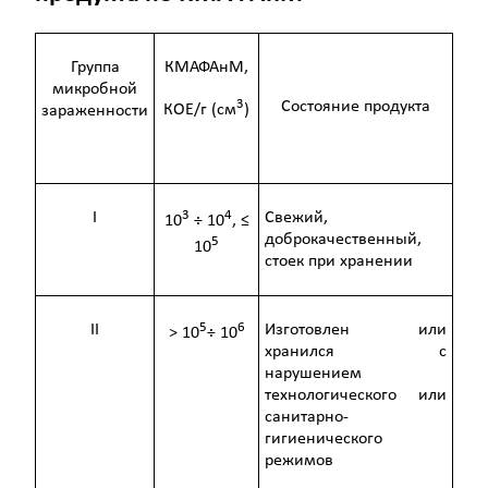
Группа
КМАФАнМ,
микробной
3
Состояние продукта
КОЕ/г (см
)
зараженности
3
4
I
Свежий,
10
÷ 10
, ≤
доброкачественный,
5
10
стоек при хранении
5
6
II
Изготовлен или
> 10
÷ 10
хранился с
нарушением
технологического или
санитарно-
гигиенического
режимов