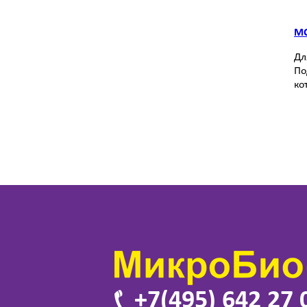
MC
Дл
По
ко
+7(495) 642 27 