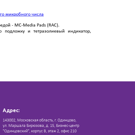
го микробного числа
дой - MC-Media Pads (RAC).
ю подложку и тетразолиевый индикатор,
Адрес:
143002, Московская область, г. Одинцово,
ул. Маршала Бирюзова, д. 15, Бизнес-центр
"Одинцовский", корпус В, этаж 2, офис 210