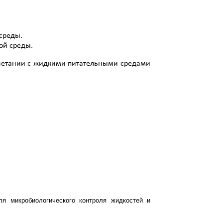
среды.
ной среды.
 сочетании с жидкими питательными средами
я микробиологического контроля жидкостей и