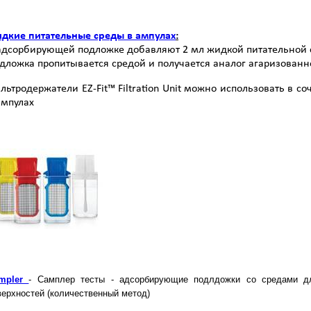
дкие питательные среды в ампулах
:
адсорбирующей подложке добавляют 2 мл жидкой питательной 
дложка пропитывается средой и получается аналог агаризован
льтродержатели EZ-Fit™ Filtration Unit можно использовать в
ампулах
mpler
- Самплер тесты - адсорбирующие подлдожки со средами дл
верхностей (количественный метод)