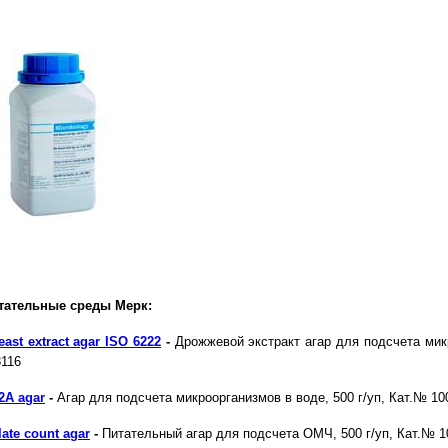
тательные среды Мерк:
east extract agar ISO 6222
-
Дрожжевой экстракт агар для подсчета мик
3116
2A agar
-
Агар для подсчета микроорганизмов в воде, 500 г/уп, Кат.№ 10
late count agar
-
Питательный агар для подсчета ОМЧ, 500 г/уп, Кат.№ 1