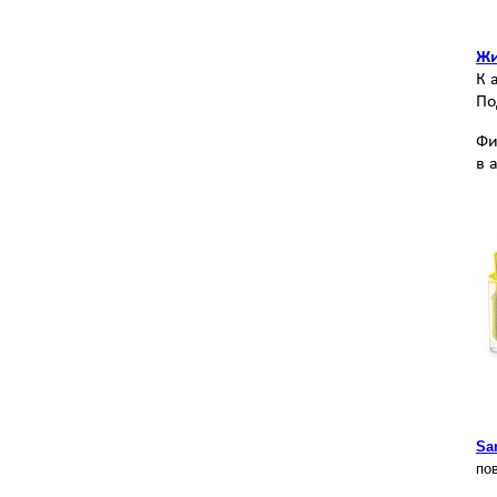
Жи
К 
По
Фи
в 
Sa
по