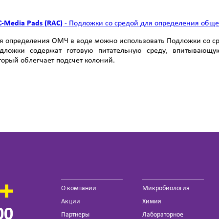
-Media Pads (RAC)
- Подложки со средой для определения обще
я определения ОМЧ в воде можно использовать Подложки со сре
дложки содержат готовую питательную среду, впитывающу
торый облегчает подсчет колоний.
О компании
Микробиология
Акции
Химия
00
Партнеры
Лабораторное