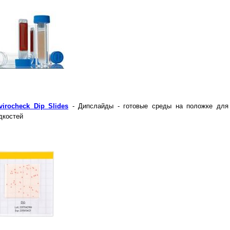
virocheck Dip Slides
- Дипслайды - готовые среды на положке для 
дкостей