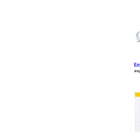
En
жи