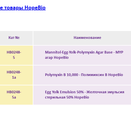
се товары HopeBio
Кат №
Наименование
HB0248-
Mannitol-Egg-Yolk-Polymyxin Agar Base - MYP
5
агар HopeBio
HB0248-
Polymyxin B 10,000 - Полимиксин В HopeBio
1a
HB0248-
Egg Yolk Emulsion 50% - Желточная эмульсия
5a
стерильная 50% HopeBio