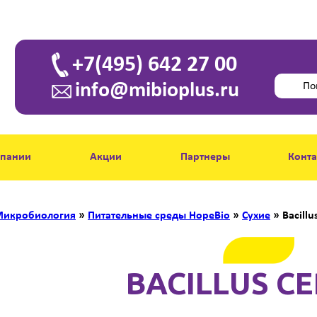
+7(495) 642 27 00
info@mibioplus.ru
мпании
Акции
Партнеры
Конт
икробиология
»
Питательные среды HopeBio
»
Сухие
»
Bacillu
BACILLUS C