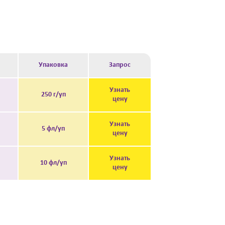
Упаковка
Запрос
Узнать
250 г/уп
цену
Узнать
5 фл/уп
цену
Узнать
10 фл/уп
цену