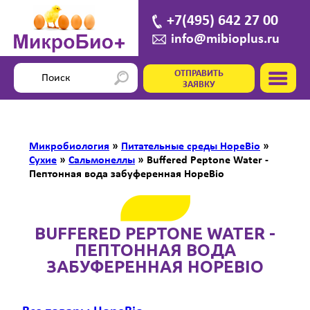
+7(495) 642 27 00
info@mibioplus.ru
ОТПРАВИТЬ
ЗАЯВКУ
Микробиология
»
Питательные среды HopeBio
»
Сухие
»
Сальмонеллы
»
Buffered Peptone Water -
Пептонная вода забуференная HopeBio
BUFFERED PEPTONE WATER -
ПЕПТОННАЯ ВОДА
ЗАБУФЕРЕННАЯ HOPEBIO