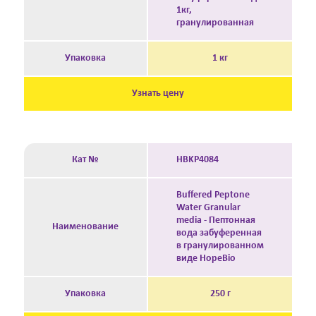
1кг,
гранулированная
Упаковка
1 кг
Узнать цену
Кат №
HBKP4084
Buffered Peptone
Water Granular
media - Пептонная
Наименование
вода забуференная
в гранулированном
виде HopeBio
Упаковка
250 г