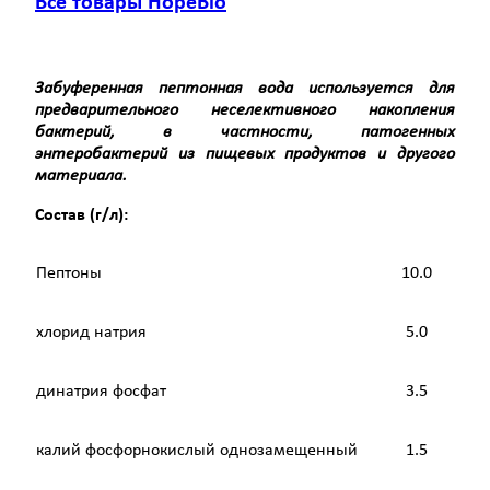
Все товары HopeBio
Забуференная пептонная вода используется для
предварительного неселективного накопления
бактерий, в частности, патогенных
энтеробактерий из пищевых продуктов и другого
материала.
Состав (г/л):
Пептоны
10.0
хлорид натрия
5.0
динатрия фосфат
3.5
калий фосфорнокислый однозамещенный
1.5