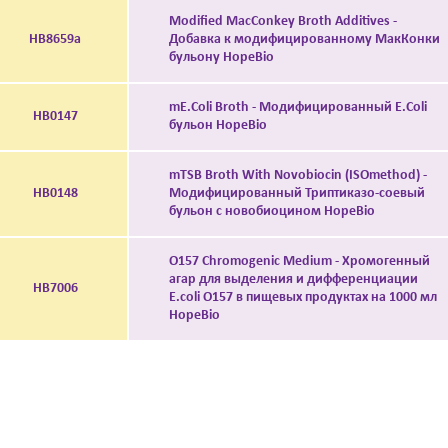
Modified MacConkey Broth Additives -
HB8659a
Добавка к модифицированному МакКонки
бульону HopeBio
mE.Coli Broth - Модифицированный E.Coli
HB0147
бульон HopeBio
mTSB Broth With Novobiocin (ISOmethod) -
HB0148
Модифицированный Триптиказо-соевый
бульон с новобиоцином HopeBio
O157 Chromogenic Medium - Хромогенный
агар для выделения и дифференциации
HB7006
E.coli O157 в пищевых продуктах на 1000 мл
HopeBio