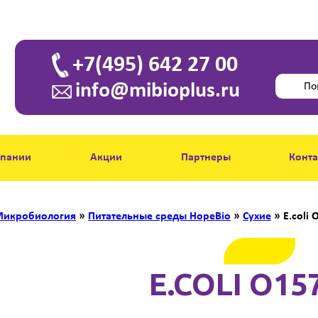
+7(495) 642 27 00
info@mibioplus.ru
мпании
Акции
Партнеры
Конт
икробиология
»
Питательные среды HopeBio
»
Сухие
»
E.coli 
E.COLI O15