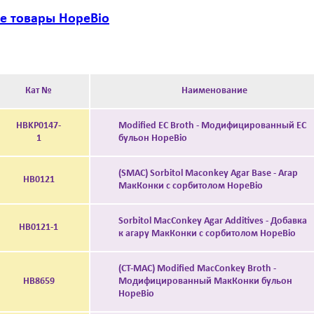
се товары HopeBio
Кат №
Наименование
HBKP0147-
Modified EC Broth - Модифицированный EC
1
бульон HopeBio
(SMAC) Sorbitol Maconkey Agar Base - Агар
HB0121
МакКонки c сорбитолом HopeBio
Sorbitol MacConkey Agar Additives - Добавка
HB0121-1
к агару МакКонки c сорбитолом HopeBio
(CT-MAC) Modified MacConkey Broth -
HB8659
Модифицированный МакКонки бульон
HopeBio