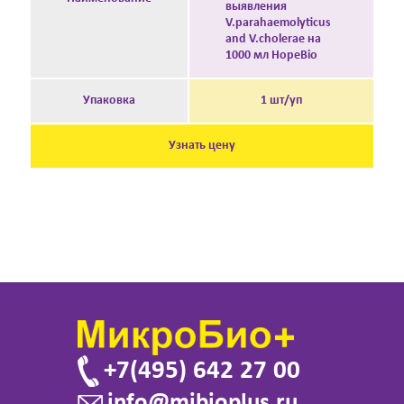
выявления
V.parahaemolyticus
and V.cholerae на
1000 мл HopeBio
Упаковка
1 шт/уп
Узнать цену
+7(495) 642 27 00
info@mibioplus.ru