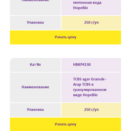
Наименование
пептонная вода
HopeBio
Упаковка
250 г/уп
Узнать цену
Кат №
HBKP4130
TCBS agar Granule -
Агар TCBS в
Наименование
гранулированном
виде HopeBio
Упаковка
250 г/уп
Узнать цену