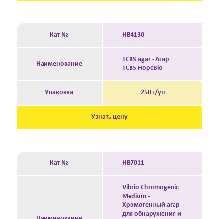
Кат №
HB4130
TCBS agar - Агар
Наименование
TCBS HopeBio
Упаковка
250 г/уп
Узнать цену
Кат №
HB7011
Vibrio Chromogenic
Medium -
Хромогенный агар
для обнаружения и
Наименование