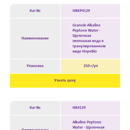
Кат №
HBKP4129
Granule Alkaline
Peptone Water -
Щелочная
Наименование
пептонная вода в
гранулированном
виде HopeBio
Упаковка
250 г/уп
Узнать цену
Кат №
HB4129
Alkaline Peptone
Water - Щелочная