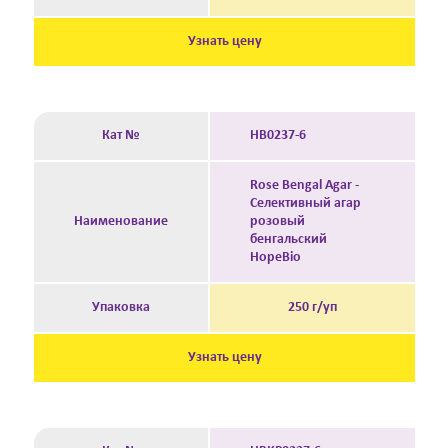
Узнать цену
Кат №
HB0237-6
Rose Bengal Agar -
Селективный агар
Наименование
розовый
бенгальский
HopeBio
Упаковка
250 г/уп
Узнать цену