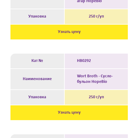
агар HopeBio
Упаковка
250 г/уп
Узнать цену
Кат №
HB0292
Wort Broth - Сусло-
Наименование
бульон HopeBio
Упаковка
250 г/уп
Узнать цену