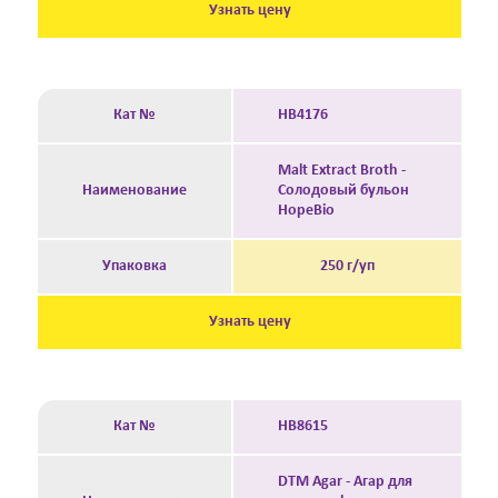
Узнать цену
Кат №
HB4176
Malt Extract Broth -
Наименование
Солодовый бульон
HopeBio
Упаковка
250 г/уп
Узнать цену
Кат №
HB8615
DTM Agar - Агар для