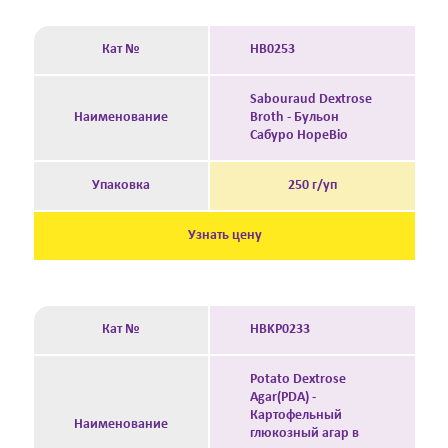
Кат №
HB0253
Sabouraud Dextrose
Наименование
Broth - Бульон
Сабуро HopeBio
Упаковка
250 г/уп
Узнать цену
Кат №
HBKP0233
Potato Dextrose
Agar(PDA) -
Картофельный
Наименование
глюкозный агар в