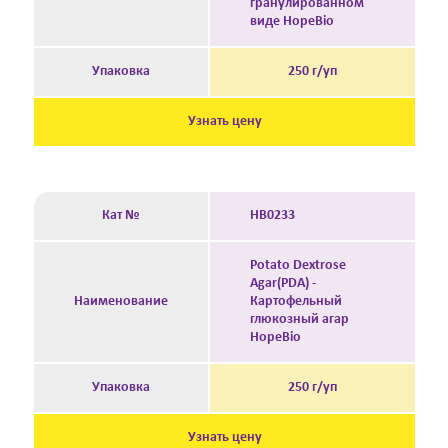
гранулированном
виде HopeBio
Упаковка
250 г/уп
Узнать цену
Кат №
HB0233
Potato Dextrose
Agar(PDA) -
Наименование
Картофельный
глюкозный агар
HopeBio
Упаковка
250 г/уп
Узнать цену