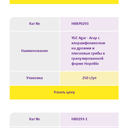
Кат №
HBKP0293
YGC Agar - Агар с
хлорамфениколом
на дрожжи и
Наименование
плесневые грибы в
гранулированной
форме HopeBio
Упаковка
250 г/уп
Узнать цену
Кат №
HB0293-1