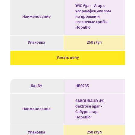
YGC Agar - Агар с
хлорамфениколом
Наименование
на дрожжи и
плесневые грибы
HopeBio
Упаковка
250 г/уп
Узнать цену
Кат №
HB0235
SABOURAUD-4%
dextrose agar -
Наименование
Сабуро агар
HopeBio
Упаковка
250 г/уп