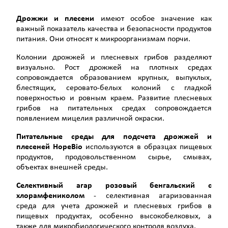
Дрожжи и плесени
имеют особое значение как
важный показатель качества и безопасности продуктов
питания. Они относят к микроорганизмам порчи.
Колонии дрожжей и плесневых грибов разделяют
визуально. Рост дрожжей на плотных средах
сопровождается образованием крупных, выпуклых,
блестящих, серовато-белых колоний с гладкой
поверхностью и ровным краем. Развитие плесневых
грибов на питательных средах сопровождается
появлением мицелия различной окраски.
Питательные среды для подсчета дрожжей и
плесеней HopeBio
используются в образцах пищевых
продуктов, продовольственном сырье, смывах,
объектах внешней среды.
Селективный агар розовый бенгальский с
хлорамфениколом
- селективная агаризованная
среда для учета дрожжей и плесневых грибов в
пищевых продуктах, особенно высокобелковых, а
также для микробиологи­ческого контроля воздуха.