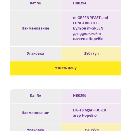
Кат №
HB0294
m-GREEN YEAST and
FUNGI BROTH -
Наименование
Бульон m-GREEN
для дрожжей и
плесени HopeBio
Упаковка
250 г/уп
Узнать цену
Кат №
HB0296
DG-18 Agar - DG-18
Наименование
агар HopeBio
Упаковка
250 г/уп