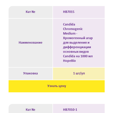
Кат №
HB7015
Candida
Chromogenic
Medium -
Хромогенный агар
Наименование
для выделения и
дифференциации
основных видов
Candida на 1000 мл
HopeBio
Упаковка
1 шт/уп
Узнать цену
Кат №
HB7010-1