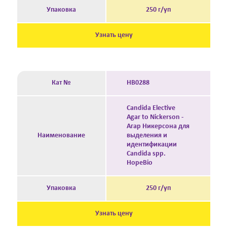
Упаковка
250 г/уп
Узнать цену
Кат №
HB0288
Candida Elective
Agar to Nickerson -
Агар Никерсона для
Наименование
выделения и
идентификации
Candida spp.
HopeBio
Упаковка
250 г/уп
Узнать цену