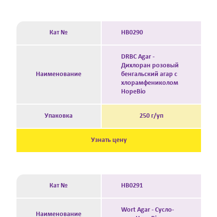
Кат №
HB0290
DRBC Agar -
Дихлоран розовый
Наименование
бенгальский агар с
хлорамфениколом
HopeBio
Упаковка
250 г/уп
Узнать цену
Кат №
HB0291
Wort Agar - Cусло-
Наименование