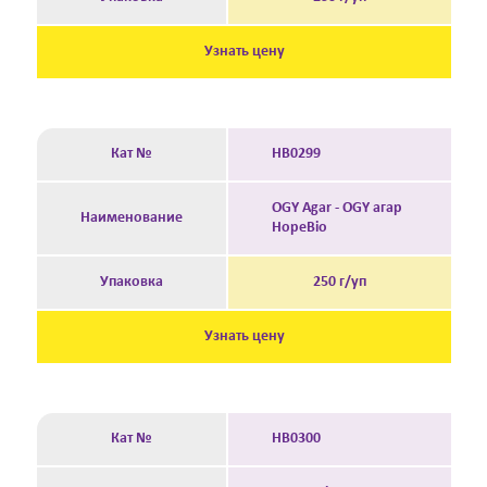
Узнать цену
Кат №
HB0299
OGY Agar - OGY агар
Наименование
HopeBio
Упаковка
250 г/уп
Узнать цену
Кат №
HB0300