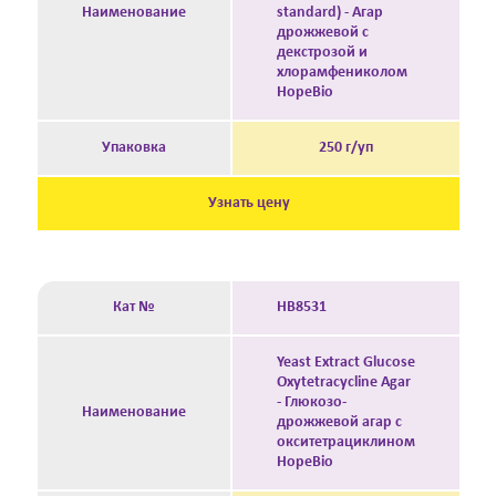
Наименование
standard) - Агар
дрожжевой с
декстрозой и
хлорамфениколом
HopeBio
Упаковка
250 г/уп
Узнать цену
Кат №
HB8531
Yeast Extract Glucose
Oxytetracycline Agar
- Глюкозо-
Наименование
дрожжевой агар с
окситетрациклином
HopeBio