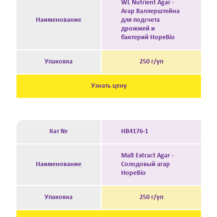
WL Nutrient Agar -
Агар Валлерштейна
Наименование
для подсчета
дрожжей и
бактерий HopeBio
Упаковка
250 г/уп
Узнать цену
Кат №
HB4176-1
Malt Extract Agar -
Наименование
Солодовый агар
HopeBio
Упаковка
250 г/уп