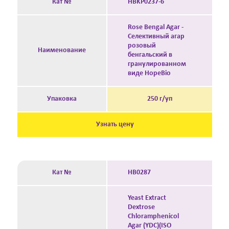
Кат №
HBKP0237-6
Rose Bengal Agar -
Селективный агар
розовый
Наименование
бенгальский в
гранулированном
виде HopeBio
Упаковка
250 г/уп
Узнать цену
Кат №
HB0287
Yeast Extract
Dextrose
Chloramphenicol
Agar (YDC)(ISO