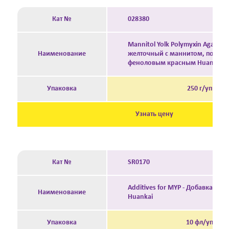
Кат №
028380
Mannitol Yolk Polymyxin Agar Bas
Наименование
желточный с маннитом, полим
феноловым красным Huankai
Упаковка
250 г/уп
Узнать цену
Кат №
SR0170
Additives for MYP - Добавка для
Наименование
Huankai
Упаковка
10 фл/уп