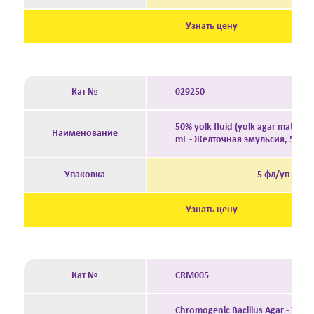
Узнать цену
Кат №
029250
50% yolk fluid (yolk agar matchin
Наименование
mL - Желточная эмульсия, 5 мл 
Упаковка
5 фл/уп
Узнать цену
Кат №
CRM005
Chromogenic Bacillus Agar - Хро