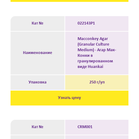
Кат №
022143P1
Macconkey Agar
(Granular Culture
Medium) - Агар Мак-
Наименование
Конки в
гранулированном
виде Huankai
Упаковка
250 г/уп
Узнать цену
Кат №
CRM001