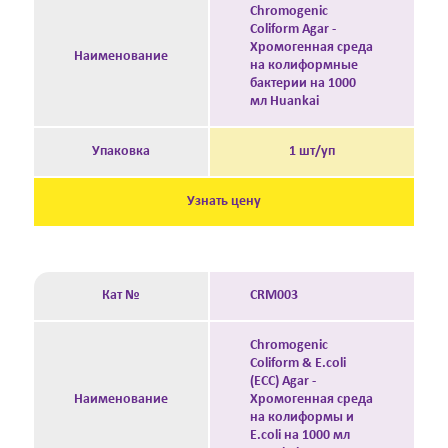
Chromogenic
Coliform Agar -
Хромогенная среда
Наименование
на колиформные
бактерии на 1000
мл Huankai
Упаковка
1 шт/уп
Узнать цену
Кат №
CRM003
Chromogenic
Coliform & E.coli
(ECC) Agar -
Наименование
Хромогенная среда
на колиформы и
E.coli на 1000 мл