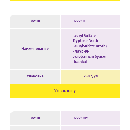
Кат №
022210
Lauryl Sulfate
Tryptose Broth
LaurylSulfate Broth)
Наименование
- Лаурил-
сульфатный бульон
Huankai
Упаковка
250 г/уп
Узнать цену
Кат №
022210P1