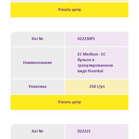
Узнать цену
Кат №
022230P1
EC Medium - EC
бульон в
Наименование
гранулированном
виде Huankai
Упаковка
250 г/уп
Узнать цену
Кат №
022221