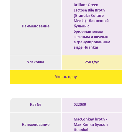
Brilliant Green
Lactose Bile Broth
(Granular Culture
Media) - Лактозный
Наименование
бульон с
бриллиантовым
зеленым и желчью
в гранулированном
виде Huankai
Упаковка
250 г/уп
Узнать цену
Кат №
022039
MacConkey broth -
Наименование
Мак-Конки бульон
Huankai