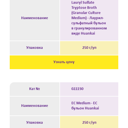
Lauryl Sulfate
Tryptose Broth
(Granular Culture
Наименование
Medium) - Лаурил-
сульфатный бульон
в гранулированном
виде Huankai
Упаковка
250 г/уп
Узнать цену
Кат №
022230
EC Medium - EC
Наименование
бульон Huankai
Упаковка
250 г/уп