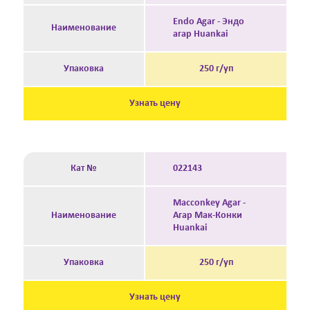
Endo Agar - Эндо
Наименование
агар Huankai
Упаковка
250 г/уп
Узнать цену
Кат №
022143
Macconkey Agar -
Наименование
Агар Мак-Конки
Huankai
Упаковка
250 г/уп
Узнать цену