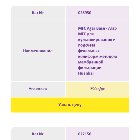
Кат №
028950
MFC Agar Base - Агар
MFC для
культивирования и
подсчета
Наименование
фекальных
колиформ методом
мембранной
фильтрации
Huankai
Упаковка
250 г/уп
Узнать цену
Кат №
022150