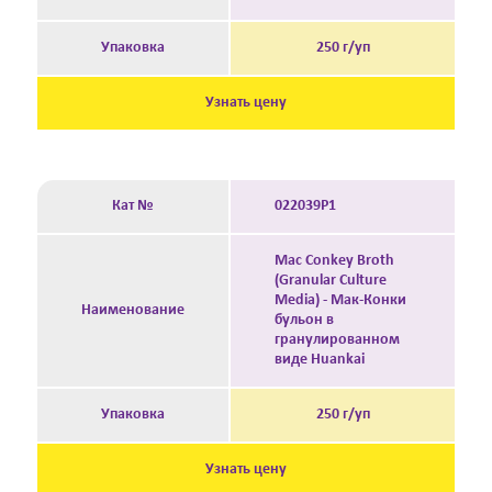
Упаковка
250 г/уп
Узнать цену
Кат №
022039P1
Mac Conkey Broth
(Granular Culture
Media) - Мак-Конки
Наименование
бульон в
гранулированном
виде Huankai
Упаковка
250 г/уп
Узнать цену