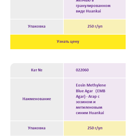
желчью в
гранулированном
виде Huankai
Упаковка
250 г/уп
Узнать цену
Кат №
022060
Eosin Methylene
Blue Agar（EMB
Agar) - Агар с
Наименование
эозином и
метиленовым
синим Huankai
Упаковка
250 г/уп