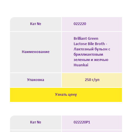
Кат №
022220
Brilliant Green
Lactose Bile Broth -
Лактозный бульон с
Наименование
бриллиантовым
зеленым и желчью
Huankai
Упаковка
250 г/уп
Узнать цену
Кат №
022220P1