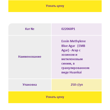
Узнать цену
Кат №
022060P1
Eosin Methylene
Blue Agar（EMB
Agar) - Агар с
эозином и
Наименование
метиленовым
синим, в
гранулированном
виде Huankai
Упаковка
250 г/уп
Узнать цену