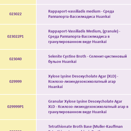
Rappaport-vassiliadis medium - Среда
023022
Раппапорта-Вассилиадиса Huankai
Rappaport-Vassiliadis Medium, (granule) -
023022P1
Среда Раппапорта-Вассилиадиса в
гранулированном виде Huankai
Selenite Cystine Broth - Селенит-цистиновый
023040
бульон Huankai
Xylose Lysine Desoxycholate Agar (XLD) -
029999
Ксилозо-лизиндезоксихолатный агар
Huankai
Granular Xylose Lysine Desoxycholate Agar
029999P1
XLD - Ксилозо-лизиндезоксихолатный агар в
гранулированном виде Huankai
Tetrathionate Broth Base (Muller-Kauffman