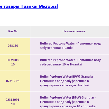
е товары Huankai Microbial
Кат №
Наименование
Buffered Peptone Water - Пептонная вода
023130
забуференная Huankai
HCM008-
Buffered Peptone Water - Пептонная вода
10
забуференная 10 кг Huankai
Buffer Peptone Water(BPW) Granular -
023130P1
Пептонная вода забуференная в
гранулированном виде Huankai
Buffer Peptone Water (BPW) Granular -
023130P1-
Пептонная вода забуференная в
10
гранулированном виде 10 кг Huankai