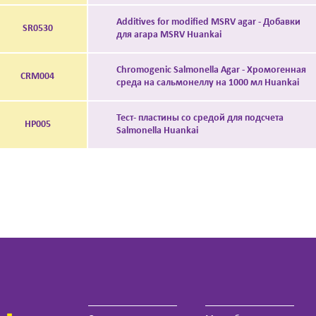
Additives for modified MSRV agar - Добавки
SR0530
для агара MSRV Huankai
Chromogenic Salmonella Agar - Хромогенная
CRM004
среда на сальмонеллу на 1000 мл Huankai
Тест- пластины со средой для подсчета
НР005
Salmonella Huankai