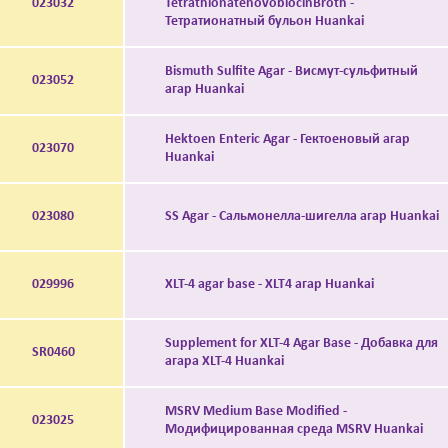
023032
TetrathionatenovobiocinBroth -
Тетратионатный бульон Huankai
Bismuth Sulfite Agar - Висмут-сульфитный
023052
агар Huankai
Hektoen Enteric Agar - Гектоеновый агар
023070
Huankai
023080
SS Agar - Сальмонелла-шигелла агар Huankai
029996
XLT-4 agar base - XLT4 агар Huankai
Supplement for XLT-4 Agar Base - Добавка для
SR0460
агара XLT-4 Huankai
MSRV Medium Base Modified -
023025
Модифицированная среда MSRV Huankai